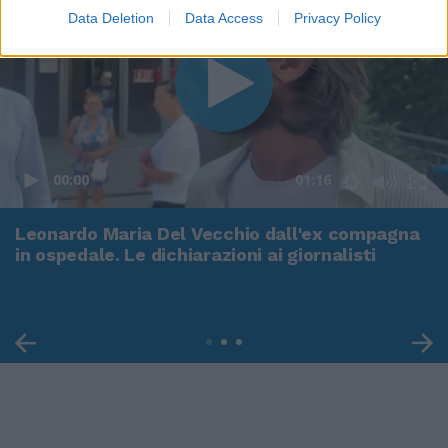
Data Deletion
Data Access
Privacy Policy
00:00
01:16
Leonardo Maria Del Vecchio dall'ex compagna
in ospedale. Le dichiarazioni ai giornalisti