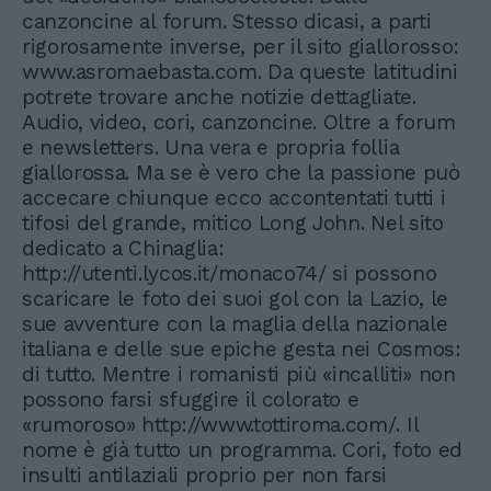
canzoncine al forum. Stesso dicasi, a parti
rigorosamente inverse, per il sito giallorosso:
www.asromaebasta.com. Da queste latitudini
potrete trovare anche notizie dettagliate.
Audio, video, cori, canzoncine. Oltre a forum
e newsletters. Una vera e propria follia
giallorossa. Ma se è vero che la passione può
accecare chiunque ecco accontentati tutti i
tifosi del grande, mitico Long John. Nel sito
dedicato a Chinaglia:
http://utenti.lycos.it/monaco74/ si possono
scaricare le foto dei suoi gol con la Lazio, le
sue avventure con la maglia della nazionale
italiana e delle sue epiche gesta nei Cosmos:
di tutto. Mentre i romanisti più «incalliti» non
possono farsi sfuggire il colorato e
«rumoroso» http://www.tottiroma.com/. Il
nome è già tutto un programma. Cori, foto ed
insulti antilaziali proprio per non farsi