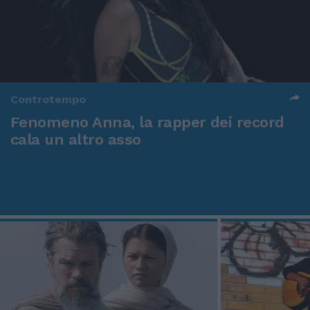
Controtempo
Fenomeno Anna, la rapper dei record
cala un altro asso