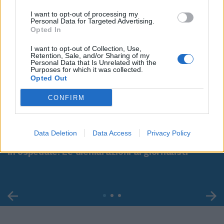
I want to opt-out of processing my
Personal Data for Targeted Advertising.
Opted In
I want to opt-out of Collection, Use,
Retention, Sale, and/or Sharing of my
Personal Data that Is Unrelated with the
Purposes for which it was collected.
Opted Out
CONFIRM
00:00
01:16
Data Deletion
Data Access
Privacy Policy
Leonardo Maria Del Vecchio dall'ex compagna
in ospedale. Le dichiarazioni ai giornalisti