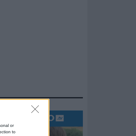
evidenza
sonal or
ection to