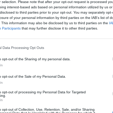
r selection. Please note that after your opt-out request is processed y
rto 3. CLAVEL PERFUMADO N. Giordano 4.
eing interest-based ads based on personal information utilized by us or
JOE'S G. D'Alessandro 5. VIABLE DI ROSA
disclosed to third parties prior to your opt-out. You may separately opt-
ne 6. VIALLI OM Chiara Nardo 7. BRAZO
losure of your personal information by third parties on the IAB’s list of
. Casillo 8. DOXA OM F. Solla 9.
. This information may also be disclosed by us to third parties on the
IA
M. Esposito -bo- 10. ARKANSAS OM J. T.
Participants
that may further disclose it to other third parties.
1. SHIBI HAPPY N. Merola 12. INDRA GIRL Mz.
 CLEVELAND BI M. De Vivo 14. CADMO DEI M.
Le
5. DIELLEN " G. P. Maisto 16. CAHYSLER
da
l Data Processing Opt Outs
ell'Annunziata 17. DARSKO GAR S. Viola 18.
Rudy Giuliani a Come States?
Le
Trump, Meloni e la strategia
LA G. Di Nardo 19. COMANCHEE WISE M.
o opt-out of the Sharing of my personal data.
americana
. DUBAI DI JESOLO G. Ruocco
In
o opt-out of the Sale of my Personal Data.
In
to opt-out of processing my Personal Data for Targeted
ing.
In
o opt-out of Collection, Use, Retention, Sale, and/or Sharing
ersonal Data that Is Unrelated with the Purposes for which it