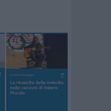
Controtempo
La rinascita della melodia
nelle canzoni di Valerio
Piccolo