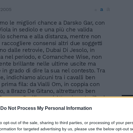
a
a
 2005
a
mo le migliori chance a Darsko Gar, con
Viola in sediolo e una più che valida
allo schema e alla distanza, mentre non
raccogliere consensi altri due soggetti
no dalle retrovie, Dubai Di Jesolo, in
a nel periodo, e Comanchee Wise, non
ente brillante nelle ultime uscite ma
in grado di dire la sua nel contesto. Tra
ve, indichiamo alcuni tra i cavalli ben
 prima fila: da Vialli Om, in coppia con
o, a Brazo De Gitano, altrettanto ben
Gennaro Casillo, e ad Attoprimo Joe'S, che
In 
a favorevole posizione può trarre il
-
Do Not Process My Personal Information
cisivo ai fini di un inserimento. TRIS
I (trotto) - Ippodromo Agnano Premio
to opt-out of the sale, sharing to third parties, or processing of your per
Invito ? 22.660 - mt. 1600 ore 18,45 1.
formation for targeted advertising by us, please use the below opt-out s
AF 1600 G. D'Alessandro 2. ANTHONY GAR