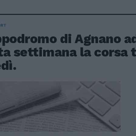
ORT
ippodromo di Agnano a
a settimana la corsa t
dì.