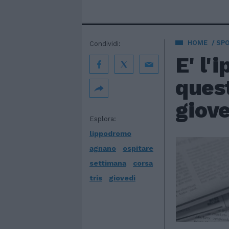
HOME
SP
Condividi:
E' l'
quest
giove
Esplora:
lippodromo
agnano
ospitare
settimana
corsa
tris
giovedi