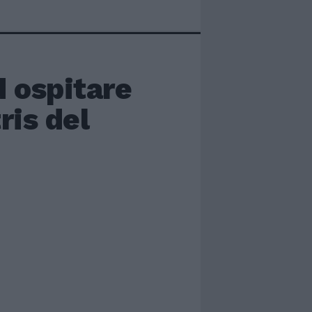
d ospitare
ris del