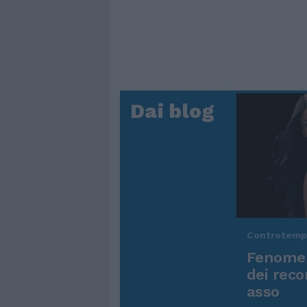
Dai blog
Controtem
Fenomen
dei reco
asso