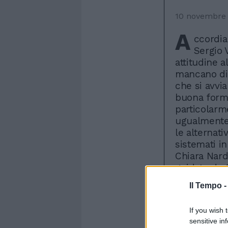
10 novembre
A
ccordia
Sergio 
attitudine 
mancano di 
che si avvia
buona form
particolarm
ugualmente 
le alternati
sistemati in
Chiara Nard
guidato da 
proprio dall
Il Tempo 
vantaggio de
4856 NAPOL
If you wish 
Nicaragua - 
sensitive in
BEATRICE C