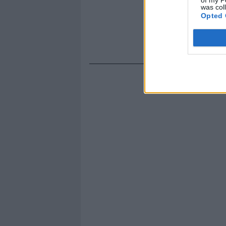
was col
Opted 