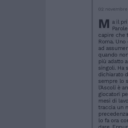
02 novembre
M
a il p
Parole
capire che t
Roma. Uno c
ad assumers
quando non 
più adatto a
singoli. Ha
dichiarato 
sempre lo s
l'Ascoli è 
giocatori pe
mesi di lavo
traccia un 
precedenza,
lo fa ora co
dare. Eppur