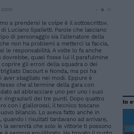
a
a
 2005
a
rimo a prendersi le colpe è il sottoscritto».
 di Luciano Spalletti. Parole che lasciano
ipo di personaggio sia l'allenatore della
he non ha problemi a metterci la faccia,
i le responsabilità. A volte lo fa anche
dovrebbe, quasi fosse lui il parafulmine
 coprire gli errori della squadra o dei
 strigliato Dacourt e Nonda, ma poi ha
di aver sbagliato nei modi. Eppure è
tesso che al termine della gara con
andato ad abbracciare uno per uno i suoi
r ringraziarli dei tre punti. Dopo quattro
In 
ro con i giallorossi, il tecnico toscano
nuovo bilancio. Lo aveva fatto anche in
 quando i risultati tardavano ad arrivare,
n la serenità che solo le vittorie ti possono
e è sempre equilibrato. Ha trovato il punto