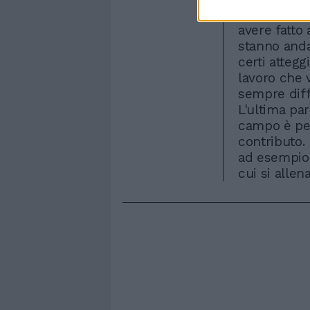
dormire». Ha
avere fatto 
stanno anda
certi attegg
lavoro che v
sempre diff
L'ultima pa
campo è per
contributo.
ad esempio 
cui si allen