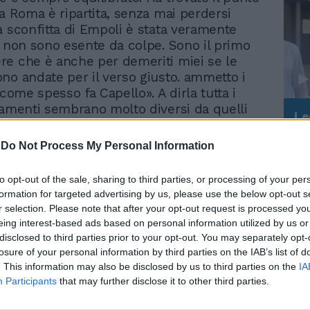
ua Roma è ripartita, senza mai perdersi
a sconfitta di Empoli è stata veramente
o non sono esente da colpe. Sono il primo
e che è anche per demeriti miei se le
no andate per il verso giusto. ammetto i
 come spesso fa Capello». A dirla tutta i
iamenti sembrano molto diversi da quelli
Le
friulano. «Dopo un inizio positivo con la
da
ontinua il tecnico ospite della
Rudy Giuliani a Come States?
Le
-
Do Not Process My Personal Information
Trump, Meloni e la strategia
e «Fuori Zona» su Sky — alla prima di
americana
 ho creato nella squadra una certa
to opt-out of the sale, sharing to third parties, or processing of your per
 Invece di farla esercitare al meglio ed
formation for targeted advertising by us, please use the below opt-out s
u uno stesso modulo, ho provato prima
r selection. Please note that after your opt-out request is processed y
mento, poi un altro e così i giocatori non
eing interest-based ads based on personal information utilized by us or
o assimilare al meglio gli insegnamenti.
disclosed to third parties prior to your opt-out. You may separately opt-
o proseguire come eravamo partiti».
losure of your personal information by third parties on the IAB’s list of
llorossi hanno faticato, hanno perso la
. This information may also be disclosed by us to third parties on the
IA
Participants
that may further disclose it to other third parties.
tità deludendo le attese di inizio stagione.
 anche paragonato l'era Spalletti a quella