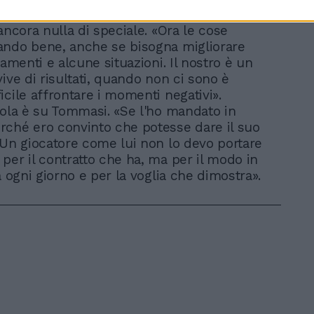
 ritrovato il sorriso anche se sa di non
ancora nulla di speciale. «Ora le cose
ndo bene, anche se bisogna migliorare
iamenti e alcune situazioni. Il nostro è un
ive di risultati, quando non ci sono è
icile affrontare i momenti negativi».
rola è su Tommasi. «Se l'ho mandato in
ché ero convinto che potesse dare il suo
 Un giocatore come lui non lo devo portare
per il contratto che ha, ma per il modo in
a ogni giorno e per la voglia che dimostra».