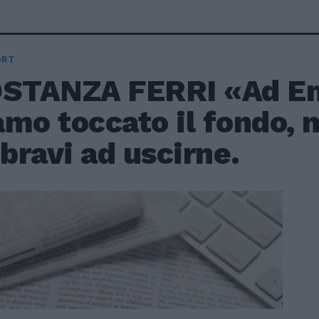
ORT
OSTANZA FERRI «Ad E
amo toccato il fondo,
 bravi ad uscirne.