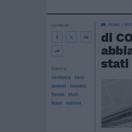
HOME
SP
Condividi:
di C
abbi
stati
Esplora:
costanza
ferri
empoli
toccato
fondo
stati
bravi
uscirne