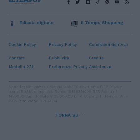
Edicola digitale
Il Tempo Shopping
Cookie Policy
Privacy Policy
Condizioni Generali
Contatti
Pubblicità
Credits
Modello 231
Preferenze Privacy
Assistenza
Sede legale: Piazza Colonna, 366 - 00187 Roma CF e P. Iva e
Iscriz. Registro Imprese Roma: 13486391009 REA Roma n°
1450962 Cap. Sociale € 25.000,00 i.v. © Copyright IlTempo. Srl -
ISSN (sito web): 1721-4084
TORNA SU