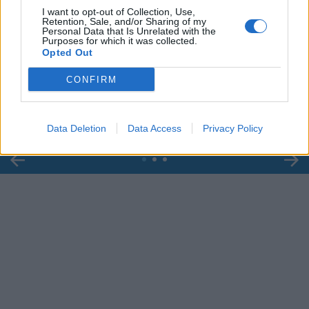
I want to opt-out of Collection, Use,
Retention, Sale, and/or Sharing of my
Personal Data that Is Unrelated with the
Purposes for which it was collected.
00:00
01:16
Opted Out
CONFIRM
Leonardo Maria Del Vecchio dall'ex compagna
in ospedale. Le dichiarazioni ai giornalisti
Data Deletion
Data Access
Privacy Policy