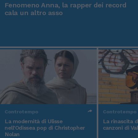
Fenomeno Anna, la rapper dei record
cala un altro asso
Controtempo
Controtempo
La modernità di Ulisse
La rinascita 
nell'Odissea pop di Christopher
canzoni di Va
Nolan