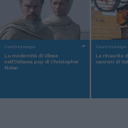
Controtempo
Controtempo
La modernità di Ulisse
La rinascita 
nell'Odissea pop di Christopher
canzoni di Va
Nolan