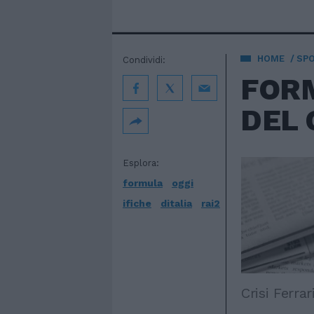
HOME
SP
Condividi:
FORM
DEL G
Esplora:
formula
oggi
ifiche
ditalia
rai2
Crisi Ferrar