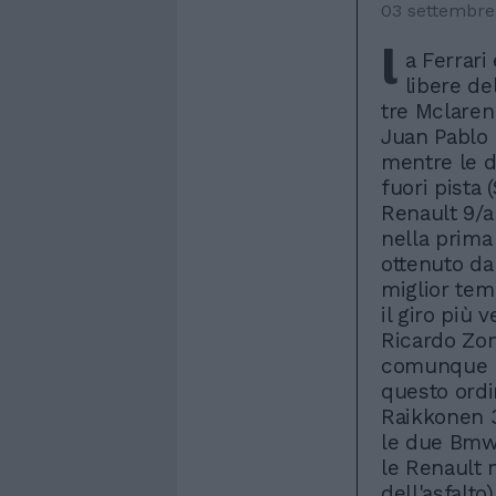
03 settembre
l
a Ferrari
libere de
tre Mclaren
Juan Pablo M
mentre le d
fuori pista
Renault 9/a 
nella prima
ottenuto da 
miglior tem
il giro più 
Ricardo Zon
comunque pi
questo ordi
Raikkonen 3
le due Bmw
le Renault 
dell'asfalto