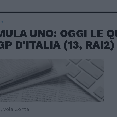
ORT
ULA UNO: OGGI LE Q
P D'ITALIA (13, RAI2)
i, vola Zonta