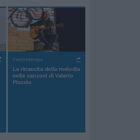
Controtempo
La rinascita della melodia
nelle canzoni di Valerio
Piccolo