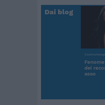
Dai blog
Controtem
Fenomen
dei reco
asso