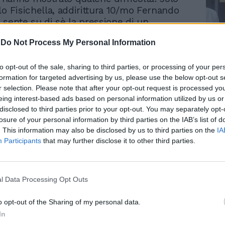
lo Fisichella, addirittura 10/mo Fernando
 sente su di sè la pressione di un
nunciato che stenta ad arrivare. Negativa
-
Do Not Process My Personal Information
 delle Ferrari: Schumacher nella seconda
inito fuori pista dopo aver perso il
Le
ella sua monoposto alla parabolica. La
to opt-out of the sale, sharing to third parties, or processing of your per
da
formation for targeted advertising by us, please use the below opt-out s
andata a sbattere con il retrotreno contro
Rudy Giuliani a Come States?
Le
r selection. Please note that after your opt-out request is processed y
di protezione poste al fondo della via di
Trump, Meloni e la strategia
eing interest-based ads based on personal information utilized by us or
americana
rimasta danneggiata. Nessuna conseguenza
disclosed to third parties prior to your opt-out. You may separately opt-
co, che è stato peròcostretto a seguire il
losure of your personal information by third parties on the IAB’s list of
 prove (circa mezz'ora) a bordo pista
. This information may also be disclosed by us to third parties on the
IA
ommissari prima di ottenere il via libera
Participants
that may further disclose it to other third parties.
re ai box. Deludente anche la giornata di
 11/o nella prima sessione con 1'24"196,
da sessione pur migliorando di quasi un
l Data Processing Opt Outs
uo giro (1'23"213) ha ottenuto solo il 16/mo
io di lui lo stesso Schumacher, che prima
o opt-out of the Sharing of my personal data.
veva fatto comunque segnare 1'22"749,
In
l 12/mo tempo finale. Deluso il tedesco: