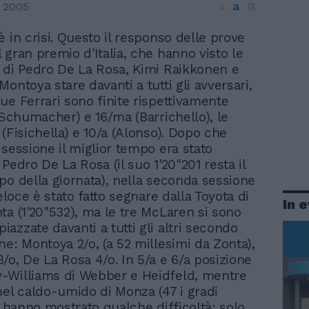
a
a
 2005
a
 è in crisi. Questo il responso delle prove
l gran premio d'Italia, che hanno visto le
 di Pedro De La Rosa, Kimi Raikkonen e
ontoya stare davanti a tutti gli avversari,
ue Ferrari sono finite rispettivamente
 (Schumacher) e 16/ma (Barrichello), le
(Fisichella) e 10/a (Alonso). Dopo che
 sessione il miglior tempo era stato
Pedro De La Rosa (il suo 1'20"201 resta il
po della giornata), nella seconda sessione
veloce è stato fatto segnare dalla Toyota di
In 
ta (1'20"532), ma le tre McLaren si sono
azzate davanti a tutti gli altri secondo
ne: Montoya 2/o, (a 52 millesimi da Zonta),
/o, De La Rosa 4/o. In 5/a e 6/a posizione
-Williams di Webber e Heidfeld, mentre
nel caldo-umido di Monza (47 i gradi
) hanno mostrato qualche difficoltà: solo