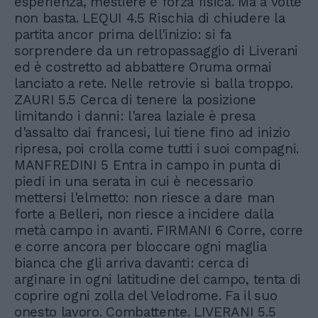
esperienza, mestiere e forza fisica. Ma a volte
non basta. LEQUI 4.5 Rischia di chiudere la
partita ancor prima dell'inizio: si fa
sorprendere da un retropassaggio di Liverani
ed è costretto ad abbattere Oruma ormai
lanciato a rete. Nelle retrovie si balla troppo.
ZAURI 5.5 Cerca di tenere la posizione
limitando i danni: l'area laziale è presa
d'assalto dai francesi, lui tiene fino ad inizio
ripresa, poi crolla come tutti i suoi compagni.
MANFREDINI 5 Entra in campo in punta di
piedi in una serata in cui è necessario
mettersi l'elmetto: non riesce a dare man
forte a Belleri, non riesce a incidere dalla
metà campo in avanti. FIRMANI 6 Corre, corre
e corre ancora per bloccare ogni maglia
bianca che gli arriva davanti: cerca di
arginare in ogni latitudine del campo, tenta di
coprire ogni zolla del Velodrome. Fa il suo
onesto lavoro. Combattente. LIVERANI 5.5