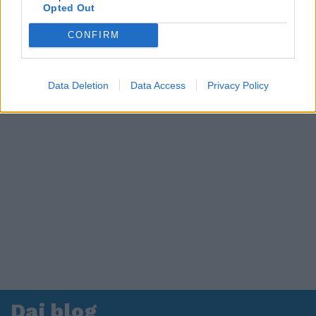
in ospedale. Le dichiarazioni ai giornalisti
Opted Out
CONFIRM
Data Deletion
Data Access
Privacy Policy
Dai blog