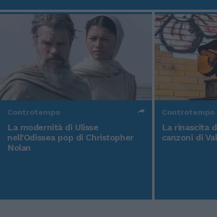
Controtempo
Controtempo
La modernità di Ulisse
La rinascita 
nell'Odissea pop di Christopher
canzoni di Va
Nolan