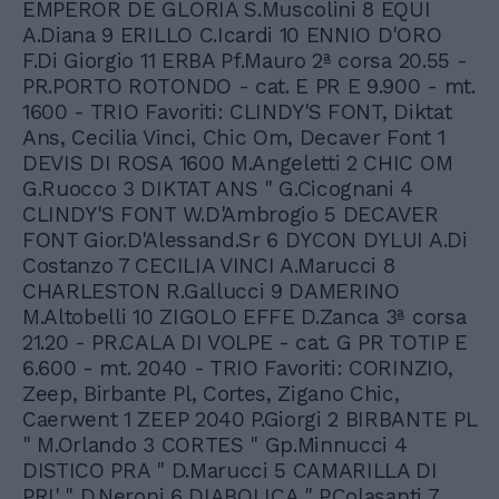
EMPEROR DE GLORIA S.Muscolini 8 EQUI
A.Diana 9 ERILLO C.Icardi 10 ENNIO D'ORO
F.Di Giorgio 11 ERBA Pf.Mauro 2ª corsa 20.55 -
PR.PORTO ROTONDO - cat. E PR E 9.900 - mt.
1600 - TRIO Favoriti: CLINDY'S FONT, Diktat
Ans, Cecilia Vinci, Chic Om, Decaver Font 1
DEVIS DI ROSA 1600 M.Angeletti 2 CHIC OM
G.Ruocco 3 DIKTAT ANS " G.Cicognani 4
CLINDY'S FONT W.D'Ambrogio 5 DECAVER
FONT Gior.D'Alessand.Sr 6 DYCON DYLUI A.Di
Costanzo 7 CECILIA VINCI A.Marucci 8
CHARLESTON R.Gallucci 9 DAMERINO
M.Altobelli 10 ZIGOLO EFFE D.Zanca 3ª corsa
21.20 - PR.CALA DI VOLPE - cat. G PR TOTIP E
6.600 - mt. 2040 - TRIO Favoriti: CORINZIO,
Zeep, Birbante Pl, Cortes, Zigano Chic,
Caerwent 1 ZEEP 2040 P.Giorgi 2 BIRBANTE PL
" M.Orlando 3 CORTES " Gp.Minnucci 4
DISTICO PRA " D.Marucci 5 CAMARILLA DI
PRI' " D.Neroni 6 DIABOLICA " P.Colasanti 7