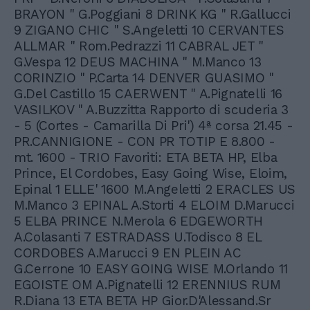
BRAYON " G.Poggiani 8 DRINK KG " R.Gallucci
9 ZIGANO CHIC " S.Angeletti 10 CERVANTES
ALLMAR " Rom.Pedrazzi 11 CABRAL JET "
G.Vespa 12 DEUS MACHINA " M.Manco 13
CORINZIO " P.Carta 14 DENVER GUASIMO "
G.Del Castillo 15 CAERWENT " A.Pignatelli 16
VASILKOV " A.Buzzitta Rapporto di scuderia 3
- 5 (Cortes - Camarilla Di Pri') 4ª corsa 21.45 -
PR.CANNIGIONE - CON PR TOTIP E 8.800 -
mt. 1600 - TRIO Favoriti: ETA BETA HP, Elba
Prince, El Cordobes, Easy Going Wise, Eloim,
Epinal 1 ELLE' 1600 M.Angeletti 2 ERACLES US
M.Manco 3 EPINAL A.Storti 4 ELOIM D.Marucci
5 ELBA PRINCE N.Merola 6 EDGEWORTH
A.Colasanti 7 ESTRADASS U.Todisco 8 EL
CORDOBES A.Marucci 9 EN PLEIN AC
G.Cerrone 10 EASY GOING WISE M.Orlando 11
EGOISTE OM A.Pignatelli 12 ERENNIUS RUM
R.Diana 13 ETA BETA HP Gior.D'Alessand.Sr