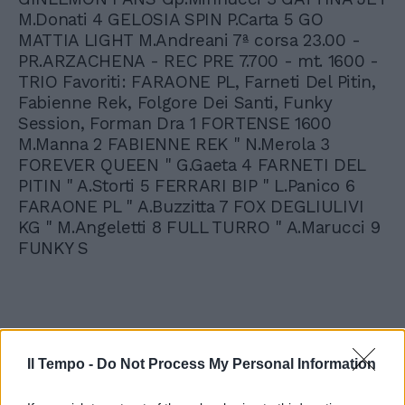
M.Donati 4 GELOSIA SPIN P.Carta 5 GO
MATTIA LIGHT M.Andreani 7ª corsa 23.00 -
PR.ARZACHENA - REC PRE 7.700 - mt. 1600 -
TRIO Favoriti: FARAONE PL, Farneti Del Pitin,
Fabienne Rek, Folgore Dei Santi, Funky
Session, Forman Dra 1 FORTENSE 1600
M.Manna 2 FABIENNE REK " N.Merola 3
FOREVER QUEEN " G.Gaeta 4 FARNETI DEL
PITIN " A.Storti 5 FERRARI BIP " L.Panico 6
FARAONE PL " A.Buzzitta 7 FOX DEGLIULIVI
KG " M.Angeletti 8 FULL TURRO " A.Marucci 9
FUNKY S
Il Tempo -
Do Not Process My Personal Information