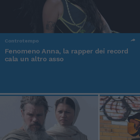
Controtempo
Fenomeno Anna, la rapper dei record
cala un altro asso