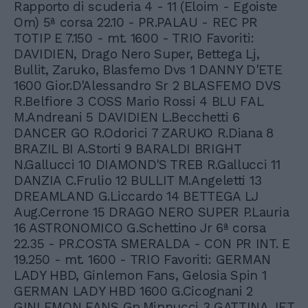
Rapporto di scuderia 4 - 11 (Eloim - Egoiste
Om) 5ª corsa 22.10 - PR.PALAU - REC PR
TOTIP E 7.150 - mt. 1600 - TRIO Favoriti:
DAVIDIEN, Drago Nero Super, Bettega Lj,
Bullit, Zaruko, Blasfemo Dvs 1 DANNY D'ETE
1600 Gior.D'Alessandro Sr 2 BLASFEMO DVS
R.Belfiore 3 COSS Mario Rossi 4 BLU FAL
M.Andreani 5 DAVIDIEN L.Becchetti 6
DANCER GO R.Odorici 7 ZARUKO R.Diana 8
BRAZIL BI A.Storti 9 BARALDI BRIGHT
N.Gallucci 10 DIAMOND'S TREB R.Gallucci 11
DANZIA C.Frulio 12 BULLIT M.Angeletti 13
DREAMLAND G.Liccardo 14 BETTEGA LJ
Aug.Cerrone 15 DRAGO NERO SUPER P.Lauria
16 ASTRONOMICO G.Schettino Jr 6ª corsa
22.35 - PR.COSTA SMERALDA - CON PR INT. E
19.250 - mt. 1600 - TRIO Favoriti: GERMAN
LADY HBD, Ginlemon Fans, Gelosia Spin 1
GERMAN LADY HBD 1600 G.Cicognani 2
GINLEMON FANS Gp.Minnucci 3 GATTINA JET