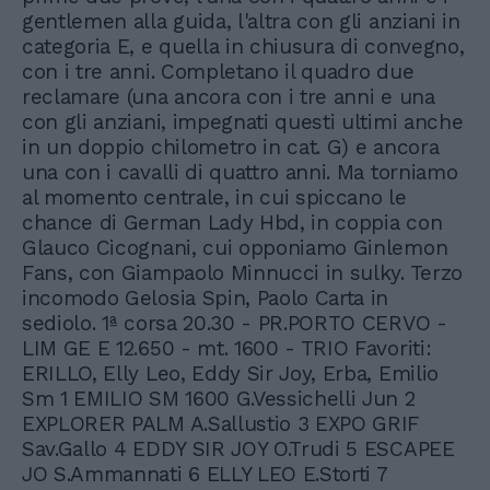
gentlemen alla guida, l'altra con gli anziani in
categoria E, e quella in chiusura di convegno,
con i tre anni. Completano il quadro due
reclamare (una ancora con i tre anni e una
con gli anziani, impegnati questi ultimi anche
in un doppio chilometro in cat. G) e ancora
una con i cavalli di quattro anni. Ma torniamo
al momento centrale, in cui spiccano le
chance di German Lady Hbd, in coppia con
Glauco Cicognani, cui opponiamo Ginlemon
Fans, con Giampaolo Minnucci in sulky. Terzo
incomodo Gelosia Spin, Paolo Carta in
sediolo. 1ª corsa 20.30 - PR.PORTO CERVO -
LIM GE E 12.650 - mt. 1600 - TRIO Favoriti:
ERILLO, Elly Leo, Eddy Sir Joy, Erba, Emilio
Sm 1 EMILIO SM 1600 G.Vessichelli Jun 2
EXPLORER PALM A.Sallustio 3 EXPO GRIF
Sav.Gallo 4 EDDY SIR JOY O.Trudi 5 ESCAPEE
JO S.Ammannati 6 ELLY LEO E.Storti 7