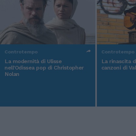
Controtempo
Controtempo
La modernità di Ulisse
La rinascita 
nell'Odissea pop di Christopher
canzoni di Va
Nolan