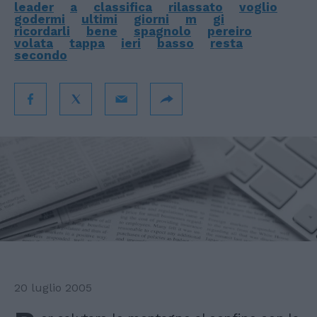
leader
a
classifica
rilassato
voglio
godermi
ultimi
giorni
m
gi
ricordarli
bene
spagnolo
pereiro
volata
tappa
ieri
basso
resta
secondo
20 luglio 2005