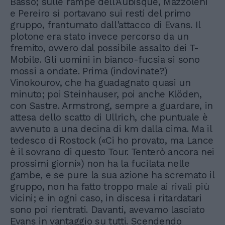
Basso; sulle rampe dell'Aubisque, Mazzoleni
e Pereiro si portavano sui resti del primo
gruppo, frantumato dall'attacco di Evans. Il
plotone era stato invece percorso da un
fremito, ovvero dal possibile assalto dei T-
Mobile. Gli uomini in bianco-fucsia si sono
mossi a ondate. Prima (indovinate?)
Vinokourov, che ha guadagnato quasi un
minuto; poi Steinhauser, poi anche Klöden,
con Sastre. Armstrong, sempre a guardare, in
attesa dello scatto di Ullrich, che puntuale è
avvenuto a una decina di km dalla cima. Ma il
tedesco di Rostock («Ci ho provato, ma Lance
è il sovrano di questo Tour. Tenterò ancora nei
prossimi giorni») non ha la fucilata nelle
gambe, e se pure la sua azione ha scremato il
gruppo, non ha fatto troppo male ai rivali più
vicini; e in ogni caso, in discesa i ritardatari
sono poi rientrati. Davanti, avevamo lasciato
Evans in vantaggio su tutti. Scendendo