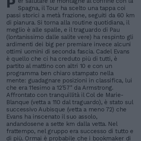
P
er salutare le montagne al confine con la
Spagna, il Tour ha scelto una tappa coi
passi storici a metà frazione, seguiti da 60 km
di pianura. Si torna alla routine quotidiana, il
meglio è alle spalle, e il traguardo di Pau
(lontanissimo dalle salite vere) ha respinto gli
ardimenti dei big per premiare invece alcuni
ottimi uomini di seconda fascia. Cadel Evans
è quello che ci ha creduto più di tutti, è
partito al mattino con altri 10 e con un
programma ben chiaro stampato nella
mente: guadagnare posizioni in classifica, lui
che era 11esimo a 12'57" da Armstrong.
Affrontato con tranquillità il Col de Marie-
Blanque (vetta a 110 dal traguardo), è stato sul
successivo Aubisque (vetta a meno 72) che
Evans ha inscenato il suo assolo,
andandosene a sette km dalla vetta. Nel
frattempo, nel gruppo era successo di tutto e
di più. Ormai è probabile che i bookmaker di