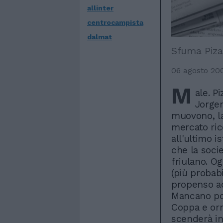
allinter
centrocampista
dalmat
Sfuma Piza
06 agosto 20
M
ale. Pi
Jorgen
muovono, la
mercato ricc
all'ultimo i
che la socie
friulano. O
(più probab
propenso ad
Mancano poc
Coppa e orm
scenderà in