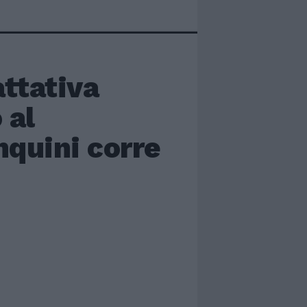
attativa
 al
nquini corre