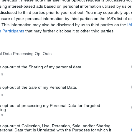
 delle telenovele, Marino ha lasciato solo
eing interest-based ads based on personal information utilized by us or
ardi gli uffici della sede biancoceleste per
disclosed to third parties prior to your opt-out. You may separately opt-
l Nord senza aver chiuso la cessione dei
losure of your personal information by third parties on the IAB’s list of
ori. Qualcuno penserà che senza il rifiuto
. This information may also be disclosed by us to third parties on the
IA
e poi quello, peraltro rientrato di
Participants
that may further disclose it to other third parties.
l'affare si sarebbe concluso nei tempi
voluti da Mancini che faceva grande
 sui tre dell'Udinese. Tant'è, doveva
l Data Processing Opt Outs
nire così. Le novità oggi potrebbero
 Mendieta e Manfredini prossimi al rientro
o opt-out of the Sharing of my personal data.
spagnola oppure dal nuovo avvicinamento
In
 basco è vicinissimo all'Atletico Madrid
è rimasto alcune ore a colloquio con i
o opt-out of the Sale of my Personal Data.
ancocelesti nella serata di ieri), mentre
In
potrebbe accasarsi al Majorca. Due cessioni
erebbero alla Lazio di sfoltire una rosa
to opt-out of processing my Personal Data for Targeted
petali (Colonnese e Baggio ancora non
ing.
In
o l'offerta giusta). Solo allora Baraldi
re un nuovo tentativo per Nakata
o opt-out of Collection, Use, Retention, Sale, and/or Sharing
 oppure per Dalmat (Favalli vuole
ersonal Data that Is Unrelated with the Purposes for which it