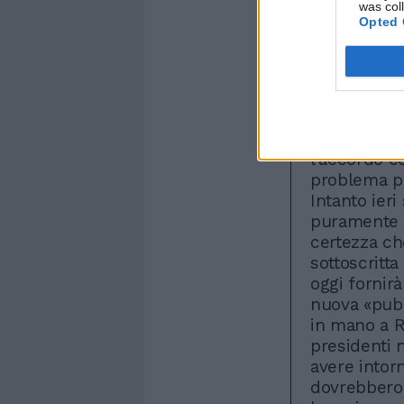
was col
andarsene).
Opted 
arrivarci. Q
giapponese 
della quart
di attaccant
L'attacco è 
bacchettat
l'accordo c
problema per
Intanto ieri
puramente t
certezza che
sottoscritta
oggi fornirà
nuova «publ
in mano a R
presidenti 
avere intor
dovrebbero 