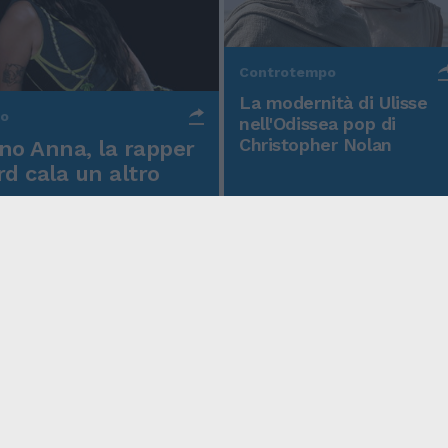
Controtempo
La modernità di Ulisse
po
nell'Odissea pop di
Christopher Nolan
o Anna, la rapper
rd cala un altro