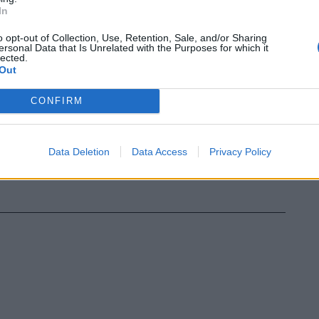
In
o opt-out of Collection, Use, Retention, Sale, and/or Sharing
ersonal Data that Is Unrelated with the Purposes for which it
lected.
Out
CONFIRM
Data Deletion
Data Access
Privacy Policy