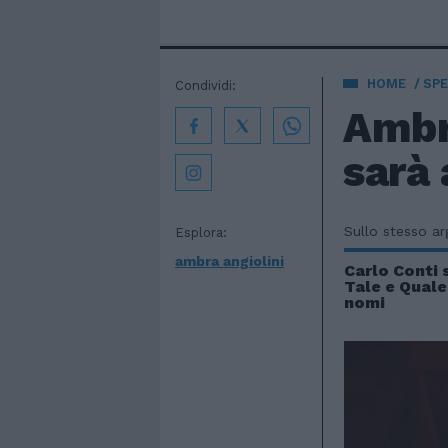
HOME
SPE
Condividi:
Ambr
sarà 
Sullo stesso a
Esplora:
ambra angiolini
Carlo Conti s
Tale e Quale
nomi