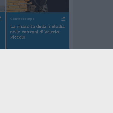
Controtempo
La rinascita della melodia
nelle canzoni di Valerio
Piccolo