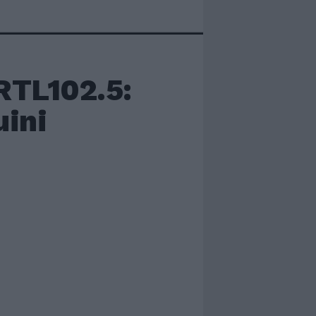
RTL102.5:
uini