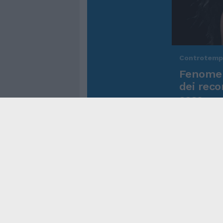
Controtem
Fenomen
dei reco
asso