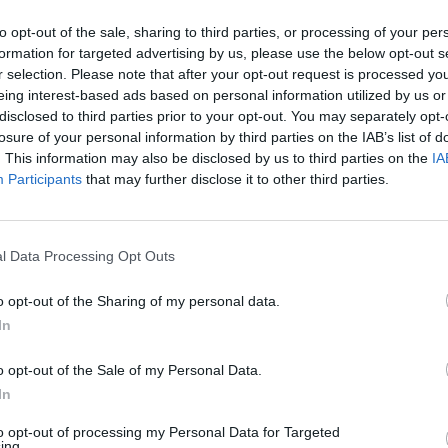
 l’Italia con Angelo Baiguini. Intanto, si
sta del Power hits estate di Rtl102.5 (il 3
to opt-out of the sale, sharing to third parties, or processing of your per
ll’Arena di Verona) ed il Radio Zeta Future
formation for targeted advertising by us, please use the below opt-out s
 settembre sempre all’Arena): cast stellare
r selection. Please note that after your opt-out request is processed y
piti e tanta musica live.
eing interest-based ads based on personal information utilized by us or
disclosed to third parties prior to your opt-out. You may separately opt-
Le
losure of your personal information by third parties on the IAB’s list of
da
Rudy Giuliani a Come States?
. This information may also be disclosed by us to third parties on the
IA
Le
Trump, Meloni e la strategia
Participants
that may further disclose it to other third parties.
americana
Maneskin separati in
l Data Processing Opt Outs
casa, scioglimento dietro
l'angolo dopo lo strappo
o opt-out of the Sharing of my personal data.
di Damiano
In
o opt-out of the Sale of my Personal Data.
In
to opt-out of processing my Personal Data for Targeted
ing.