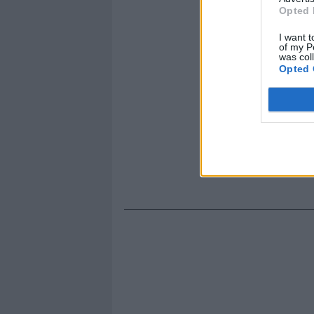
Opted 
I want t
of my P
was col
Opted 