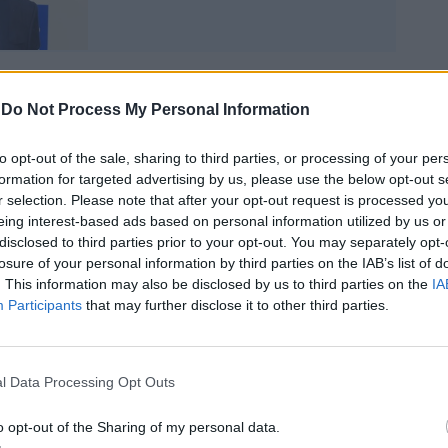
-
Do Not Process My Personal Information
to opt-out of the sale, sharing to third parties, or processing of your per
a congratularsi c’è stato Fiorello, ed era
formation for targeted advertising by us, please use the below opt-out s
e anche Amadeus, legato a Conti da un
r selection. Please note that after your opt-out request is processed y
lunga data, fatto di stima reciproca e
eing interest-based ads based on personal information utilized by us or
sprimesse tutto il suo supporto. Amadeus,
disclosed to third parties prior to your opt-out. You may separately opt-
timi 5 anni ha radicalmente rinnovato il
losure of your personal information by third parties on the IAB’s list of
tenendo risultati record per la Rai, lascia a
. This information may also be disclosed by us to third parties on the
IA
se solida da cui partire. Ora, l’attenzione
Participants
that may further disclose it to other third parties.
lta a vedere com il nuovo direttore artistico
roseguire e sviluppare ulteriormente il
estival più amato d’Italia.
l Data Processing Opt Outs
o opt-out of the Sharing of my personal data.