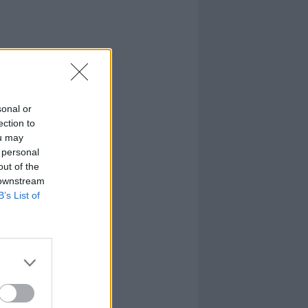
sonal or
ection to
ou may
 personal
out of the
 downstream
B’s List of