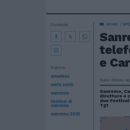
HOME
SPE
Condividi:
Sanre
telef
e Car
Esplora:
amadeus
Sullo stesso a
carlo conti
Sanremo, Ca
sanremo
direttore e 
due Festival
festival di
Tg1
sanremo
sanremo 2025