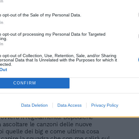
In
o opt-out of the Sale of my Personal Data.
Sanremo, Carlo Conti
In
direttore e conduttore
to opt-out of processing my Personal Data for Targeted
per due Festival:
ing.
l'annuncio al Tg1
In
o opt-out of Collection, Use, Retention, Sale, and/or Sharing
ersonal Data that Is Unrelated with the Purposes for which it
lected.
Out
CONFIRM
i, ha svelato i principali passi del suo
Data Deletion
Data Access
Privacy Policy
avoro: «Adesso c’è la cosa più
 ovvero il regolamento. Dopodiché
a ascoltare le canzoni delle nuove
oi quelle dei big e come ultima cosa
 capire la squadra che con me salirà sul