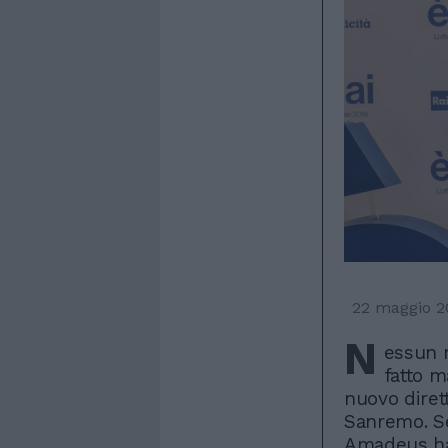
22 maggio 2
N
essun 
fatto m
nuovo dirett
Sanremo. S
Amadeus ha