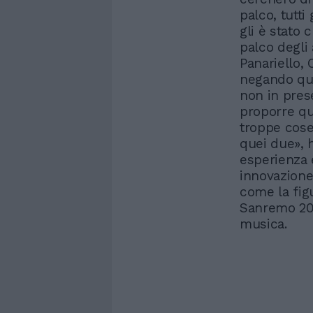
palco, tutti
gli è stato 
palco degli
Panariello,
negando que
non in prese
proporre qu
troppe cose
quei due», h
esperienza e
innovazione
come la figu
Sanremo 202
musica.