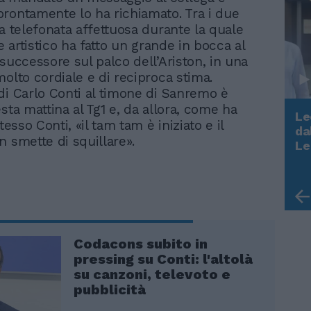
rontamente lo ha richiamato. Tra i due
na telefonata affettuosa durante la quale
re artistico ha fatto un grande in bocca al
 successore sul palco dell’Ariston, in una
molto cordiale e di reciproca stima.
di Carlo Conti al timone di Sanremo è
sta mattina al Tg1 e, da allora, come ha
Le
stesso Conti, «il tam tam è iniziato e il
da
n smette di squillare».
Rudy Giuliani a Come States?
Le
Trump, Meloni e la strategia
americana
Codacons subito in
pressing su Conti: l'altolà
su canzoni, televoto e
pubblicità