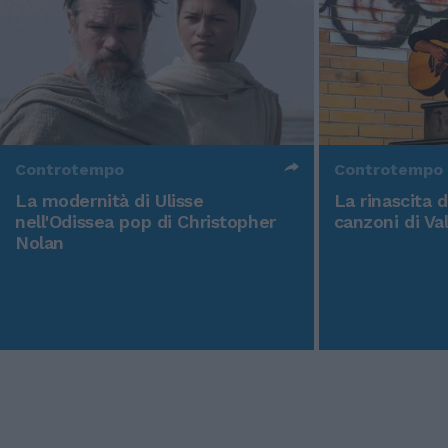
Controtempo
Controtempo
La modernità di Ulisse
La rinascita 
nell'Odissea pop di Christopher
canzoni di Va
Nolan