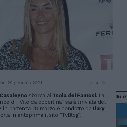
a
a
io
29 gennaio 2021
a
 Casalegno
sbarca all'
Isola dei Famosi
. La
In 
ice di "Vite da copertina" sarà l'inviata del
w in partenza l'8 marzo e condotto da
Ilary
porta in anteprima il sito "TvBlog".