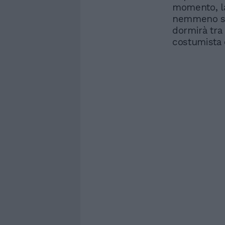
momento, la
nemmeno sme
dormirà tra 
costumista e