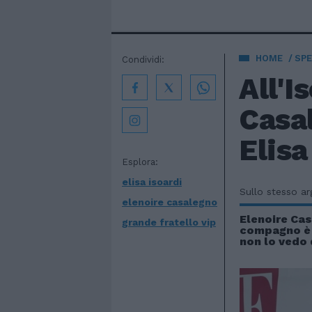
HOME
SPE
Condividi:
All'I
Casal
Elisa
Esplora:
elisa isoardi
Sullo stesso a
elenoire casalegno
Elenoire Cas
grande fratello vip
compagno è 
non lo vedo 