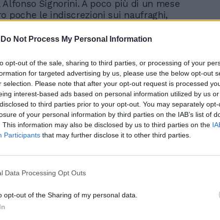
 Alfonso Signorini. A poco più di un mese
o poche le indiscrezioni sui naufraghi,
rire di fame per riconquistare la fama.
-
Do Not Process My Personal Information
to opt-out of the sale, sharing to third parties, or processing of your per
formation for targeted advertising by us, please use the below opt-out s
r selection. Please note that after your opt-out request is processed y
eing interest-based ads based on personal information utilized by us or
Il Cantante Mascherato?
disclosed to third parties prior to your opt-out. You may separately opt-
Clamoroso botta e
losure of your personal information by third parties on the IAB’s list of
risposta con la Balivo:
. This information may also be disclosed by us to third parties on the
IA
massacrata
Participants
that may further disclose it to other third parties.
l Data Processing Opt Outs
o opt-out of the Sharing of my personal data.
i Patrizia Rossetti, che lo ha ufficializzato
In
ilo Instagram, è arrivato anche il rifiuto di