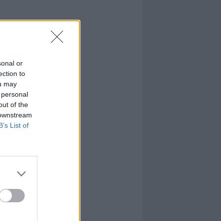
sonal or
ection to
ou may
 personal
out of the
 downstream
B’s List of