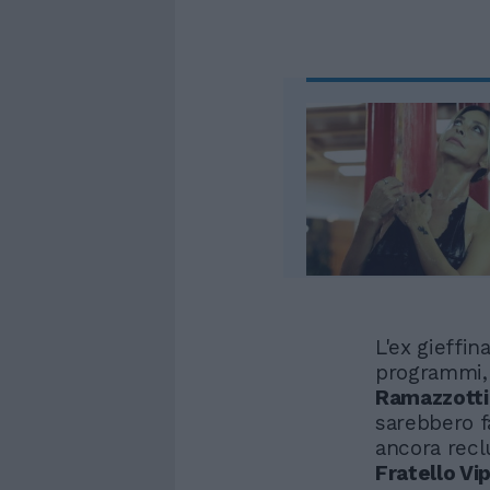
L'ex gieffin
programmi, 
Ramazzotti
sarebbero f
ancora recl
Fratello Vip