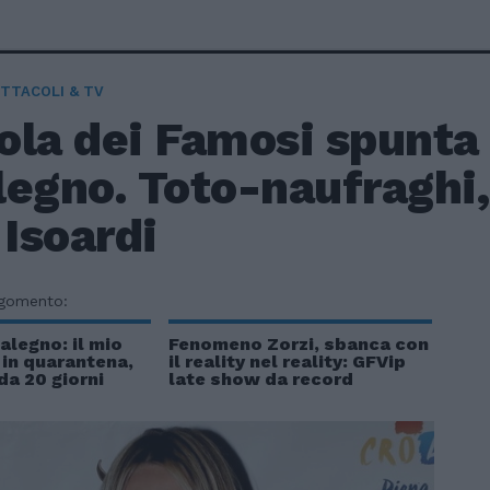
TTACOLI & TV
sola dei Famosi spunta
egno. Toto-naufraghi, 
 Isoardi
rgomento:
alegno: il mio
Fenomeno Zorzi, sbanca con
in quarantena,
il reality nel reality: GFVip
da 20 giorni
late show da record