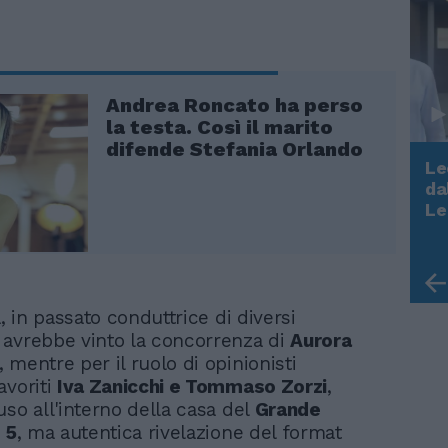
Andrea Roncato ha perso
la testa. Così il marito
difende Stefania Orlando
Le
da
Rudy Giuliani a Come States?
Le
Trump, Meloni e la strategia
americana
a, in passato conduttrice di diversi
avrebbe vinto la concorrenza di
Aurora
, mentre per il ruolo di opinionisti
avoriti
Iva Zanicchi e Tommaso Zorzi
,
uso all'interno della casa del
Grande
 5
, ma autentica rivelazione del format