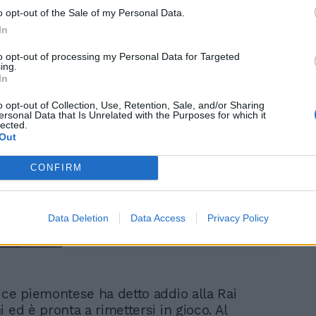
ex Amici e personal trainer del piccolo
o opt-out of the Sale of my Personal Data.
ntre è giallo sulla presenza di
Elisa
In
iscrezione sempre di "TvBlog").
to opt-out of processing my Personal Data for Targeted
ing.
In
o opt-out of Collection, Use, Retention, Sale, and/or Sharing
ersonal Data that Is Unrelated with the Purposes for which it
lected.
Out
"Censurati". Zorzi-Ruta, il
caso hot al GF Vip e
CONFIRM
scatta la censura
Data Deletion
Data Access
Privacy Policy
ice piemontese ha detto addio alla Rai
 ed è pronta a rimettersi in gioco. Al