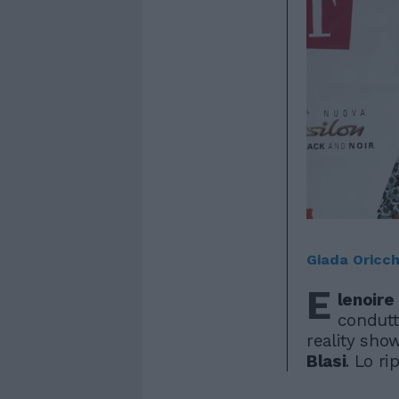
Giada Oricch
E
lenoire
conduttr
reality sho
Blasi
. Lo ri