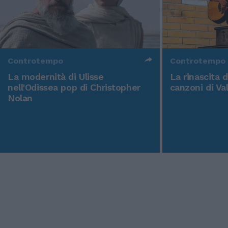
Controtempo
Controtempo
La modernità di Ulisse
La rinascita 
nell'Odissea pop di Christopher
canzoni di Va
Nolan