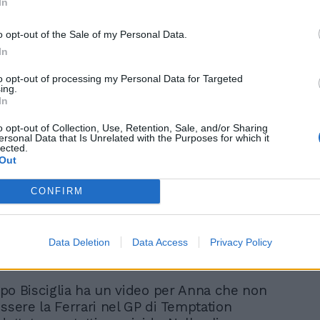
drea è combattuto: “Non sono arrabbiato,
In
ciuto. Sono demoralizzato, vedere i baci
i sto sfondando la testa e il fegato”.
o opt-out of the Sale of my Personal Data.
In
to opt-out of processing my Personal Data for Targeted
ing.
In
o opt-out of Collection, Use, Retention, Sale, and/or Sharing
Antonella Elia al bivio con
ersonal Data that Is Unrelated with the Purposes for which it
lected.
Pietro: insulti e colpi
Out
bassi
CONFIRM
Data Deletion
Data Access
Privacy Policy
ippo Bisciglia ha un video per Anna che non
essere la Ferrari nel GP di Temptation