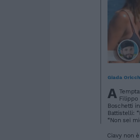
Giada Oricch
A
Temptat
Filippo
Boschetti i
Battistelli:
“Non sei mic
Ciavy non è 