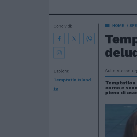
HOME
SPE
Condividi:
Tempt
delud
Sullo stesso a
Esplora:
Temptatin Island
Temptation 
corna e scen
tv
pieno di asc