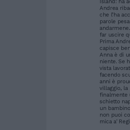
Island: ha a
Andrea riba
che l’ha acc
parole pesa
andarmene. H
far uscire 
Prima Andrea
capisce bene
Anna è di u
niente. Se h
vista lavor
facendo scu
anni è proud
villaggio, l
finalmente u
schietto na
un bambino,
non puoi cos
mica a' Regi