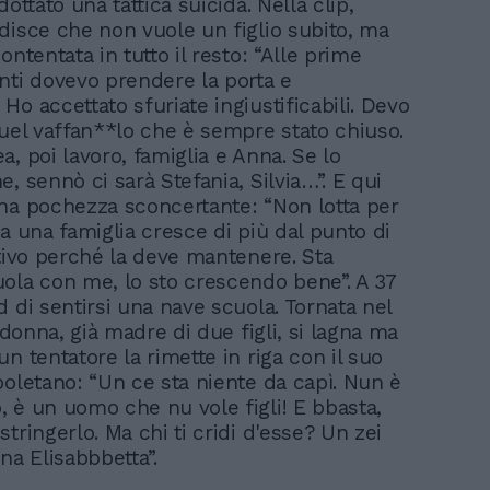
dottato una tattica suicida. Nella clip,
disce che non vuole un figlio subito, ma
ontentata in tutto il resto: “Alle prime
nti dovevo prendere la porta e
o accettato sfuriate ingiustificabili. Devo
quel vaffan**lo che è sempre stato chiuso.
, poi lavoro, famiglia e Anna. Se lo
, sennò ci sarà Stefania, Silvia…”. E qui
na pochezza sconcertante: “Non lotta per
a una famiglia cresce di più dal punto di
ativo perché la deve mantenere. Sta
ola con me, lo sto crescendo bene”. A 37
 di sentirsi una nave scuola. Tornata nel
a donna, già madre di due figli, si lagna ma
n tentatore la rimette in riga con il suo
poletano: “Un ce sta niente da capì. Nun è
 è un uomo che nu vole figli! E bbasta,
tringerlo. Ma chi ti cridi d'esse? Un zei
na Elisabbbetta”.