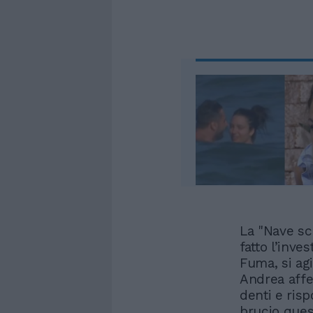
La "Nave sc
fatto l’inve
Fuma, si agi
Andrea affe
denti e ris
brucio quest