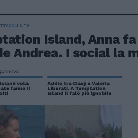
TTACOLI & TV
ation Island, Anna fa 
e Andrea. I social la
rgomento:
Island vola:
Addio tra Ciavy e Valeria
ate fanno il
Liberati. A Temptation
olti
Island il falò più ignobile