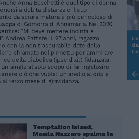
 Anche Anna Boschetti è quel tipo di donna
nersi a debita distanza e il suo
to da sciura matura è più pericoloso di
uappa di Gomorra di Annamaria. Nel 2020
sentire: “Mi deve mettere incinta e
 Andrea Battistelli, 27 anni, ragazzo
Le
da
io con la non trascurabile dote della
Rudy Giuliani a Come States?
Le
viene chiamato nel pinnettu per ammirare
Trump, Meloni e la strategia
ce della diabolica (ipse dixit) fidanzata:
americana
o un single al solo scopo di far ingelosire
tenere ciò che vuole: un anello al dito e
a al terzo mese di gravidanza.
Temptation Island,
Manila Nazzaro spalma la