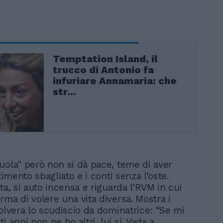
Temptation Island, il
trucco di Antonio fa
infuriare Annamaria: che
str...
uola" però non si dà pace, teme di aver
stimento sbagliato e i conti senza l’oste.
ta, si auto incensa e riguarda l’RVM in cui
rma di volere una vita diversa. Mostra i
polvera lo scudiscio da dominatrice: “Se mi
i anni non ne ho altri, lui sì. Vada a