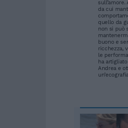
sull’amore.
da cui mante
comportamen
quello da g
non si può 
mantenermi”.
buono e ser
ricchezza, 
le performan
ha artigliat
Andrea e ot
un’ecografi