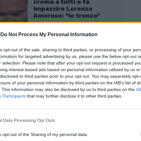
crema a tutti e fa
impazzire Lorenzo
Amoruso: "Io tronco"
-
Do Not Process My Personal Information
to opt-out of the sale, sharing to third parties, or processing of your per
l suo ingegnosissimo piano senza sapere
formation for targeted advertising by us, please use the below opt-out s
uzione ha avvertito lo sventurato della
r selection. Please note that after your opt-out request is processed y
rategia. Il giovane ha deciso di osservare
eing interest-based ads based on personal information utilized by us or
 carte in tavola solo al 21enesimo giorno:
disclosed to third parties prior to your opt-out. You may separately opt-
mo, ho sbattuto la testa e sto capendo
losure of your personal information by third parties on the IAB’s list of
. This information may also be disclosed by us to third parties on the
IA
tere Andrea per primo, poi gli altri. Se io
Participants
that may further disclose it to other third parties.
taranno bene anche le persone che ho
na, la Brooke tricolore, ha un animo
nipolatrice: “Lo voglio far morire, al falò
e che è stato male”, si appoggia con la
l Data Processing Opt Outs
sello del single e quello le sculaccia il
a. Recitazione livello Manuela Arcuri in
o opt-out of the Sharing of my personal data.