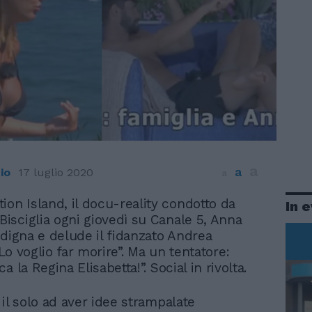
a
a
io
17 luglio 2020
a
ion Island, il docu-reality condotto da
In 
 Bisciglia ogni giovedì su Canale 5, Anna
ndigna e delude il fidanzato Andrea
 “Lo voglio far morire”. Ma un tentatore:
a la Regina Elisabetta!”. Social in rivolta.
il solo ad aver idee strampalate