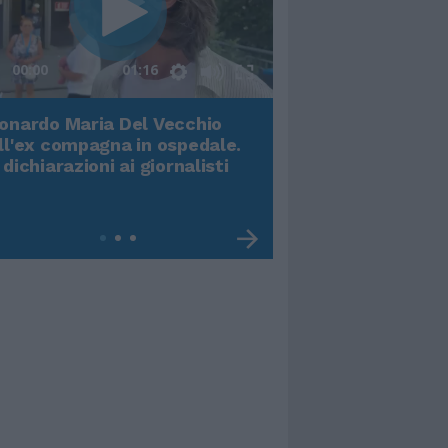
00:00
01:16
onardo Maria Del Vecchio
Terremoto, viene g
ll'ex compagna in ospedale.
video impressiona
 dichiarazioni ai giornalisti