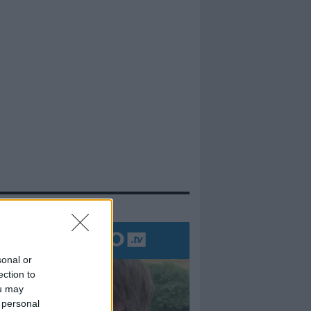
evidenza
sonal or
ection to
ou may
 personal