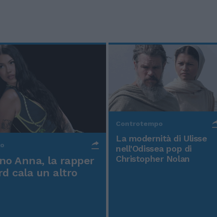
Controtempo
La modernità di Ulisse
po
nell'Odissea pop di
Christopher Nolan
o Anna, la rapper
rd cala un altro