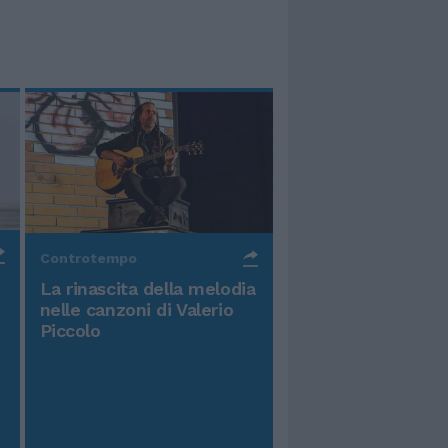
Controtempo
La rinascita della melodia
nelle canzoni di Valerio
Piccolo