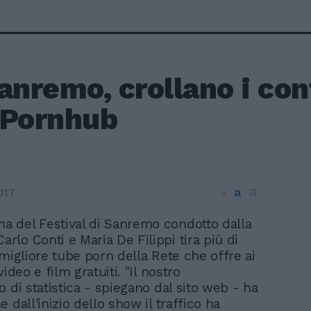
anremo, crollano i cont
 Pornhub
a
a
017
a
ma del Festival di Sanremo condotto dalla
arlo Conti e Maria De Filippi tira più di
 migliore tube porn della Rete che offre ai
video e film gratuiti. "Il nostro
 di statistica - spiegano dal sito web - ha
 dall'inizio dello show il traffico ha