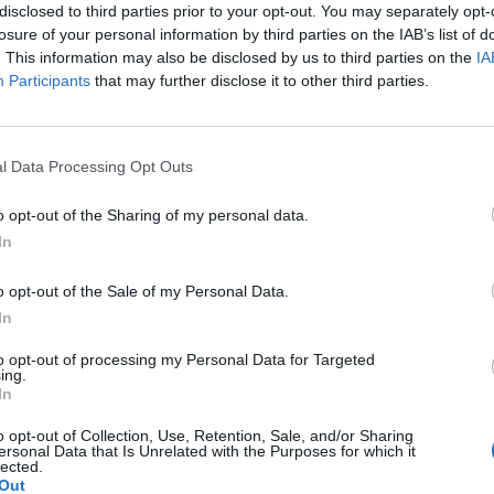
disclosed to third parties prior to your opt-out. You may separately opt-
losure of your personal information by third parties on the IAB’s list of
. This information may also be disclosed by us to third parties on the
IA
Participants
that may further disclose it to other third parties.
Le
da
l Data Processing Opt Outs
Rudy Giuliani a Come States?
Le
Trump, Meloni e la strategia
o opt-out of the Sharing of my personal data.
americana
In
o opt-out of the Sale of my Personal Data.
In
to opt-out of processing my Personal Data for Targeted
ing.
In
o opt-out of Collection, Use, Retention, Sale, and/or Sharing
ersonal Data that Is Unrelated with the Purposes for which it
lected.
Out