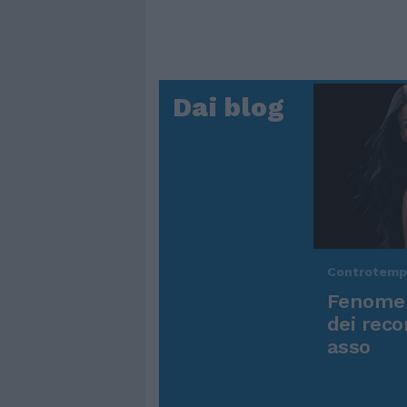
Dai blog
Controtem
Fenomen
dei reco
asso