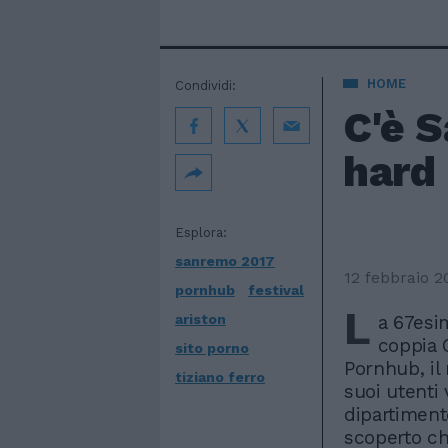
HOME
Condividi:
C'è S
hard
Esplora:
sanremo 2017
12 febbraio 2
pornhub
festival
L
ariston
a 67esi
coppia C
sito porno
Pornhub, il
tiziano ferro
suoi utenti 
dipartimento
scoperto che