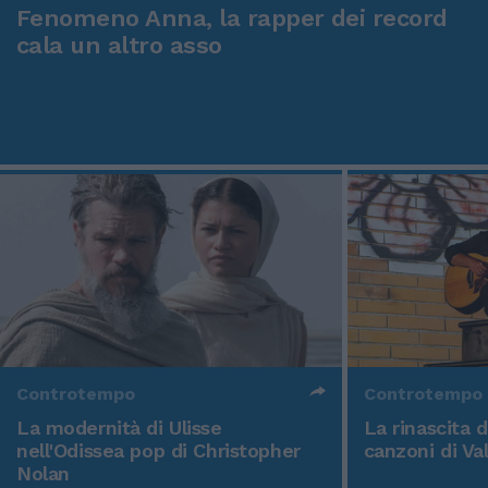
Fenomeno Anna, la rapper dei record
cala un altro asso
Controtempo
Controtempo
La modernità di Ulisse
La rinascita 
nell'Odissea pop di Christopher
canzoni di Va
Nolan