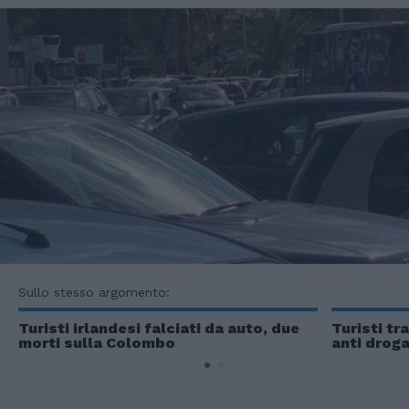
Sullo stesso argomento:
Turisti irlandesi falciati da auto, due
Turisti tr
morti sulla Colombo
anti droga