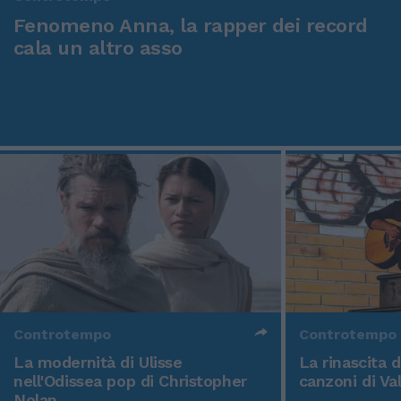
Fenomeno Anna, la rapper dei record
cala un altro asso
Controtempo
Controtempo
La modernità di Ulisse
La rinascita 
nell'Odissea pop di Christopher
canzoni di Va
Nolan