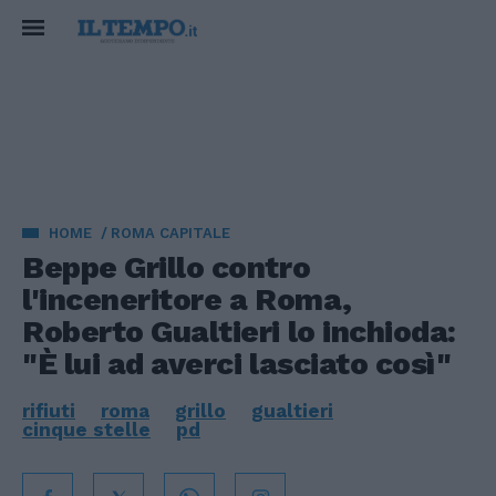
HOME
ROMA CAPITALE
Beppe Grillo contro
l'inceneritore a Roma,
Roberto Gualtieri lo inchioda:
"È lui ad averci lasciato così"
rifiuti
roma
grillo
gualtieri
cinque stelle
pd