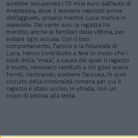
avrebbe recuperato i 70 mila euro dall’auto di
Anastasiya, dove li avevano nascosti prima
dell’agguato, proprio mentre Luca moriva in
ospedale. Dal canto suo, la ragazza ha
mentito, anche ai familiari della vittima, per
evitare ogni accusa. Con il loro
comportamento, l’amico e la fidanzata di
Luca, hanno contribuito a fare in modo che i
soldi della "mala", a causa dei quali il ragazzo
è morto, venissero restituiti a chi glieli aveva
forniti, rientrando, sostiene l’accusa, in quel
circuito della criminalità romana per cui il
ragazzo è stato ucciso, in strada, con un
colpo di pistola alla testa.