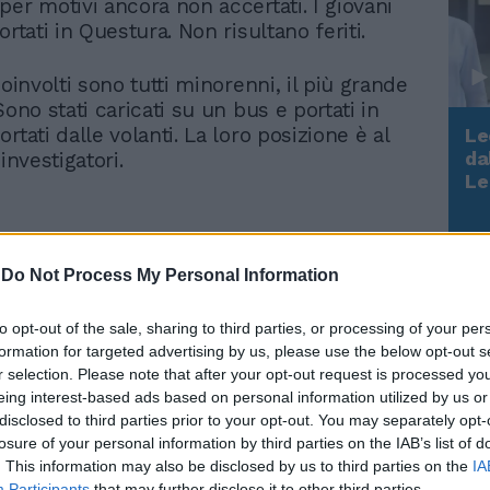
per motivi ancora non accertati. I giovani
ortati in Questura. Non risultano feriti.
coinvolti sono tutti minorenni, il più grande
Sono stati caricati su un bus e portati in
rtati dalle volanti. La loro posizione è al
Le
da
 investigatori.
Rudy Giuliani a Come States?
Le
Trump, Meloni e la strategia
americana
-
Do Not Process My Personal Information
a al Pincio: centinaia di ragazzi
to opt-out of the sale, sharing to third parties, or processing of your per
ina
formation for targeted advertising by us, please use the below opt-out s
r selection. Please note that after your opt-out request is processed y
eing interest-based ads based on personal information utilized by us or
disclosed to third parties prior to your opt-out. You may separately opt-
o episodio del genere che vede coinvolti
losure of your personal information by third parties on the IAB’s list of
one nella capitale nel giro di una
. This information may also be disclosed by us to third parties on the
IA
Participants
that may further disclose it to other third parties.