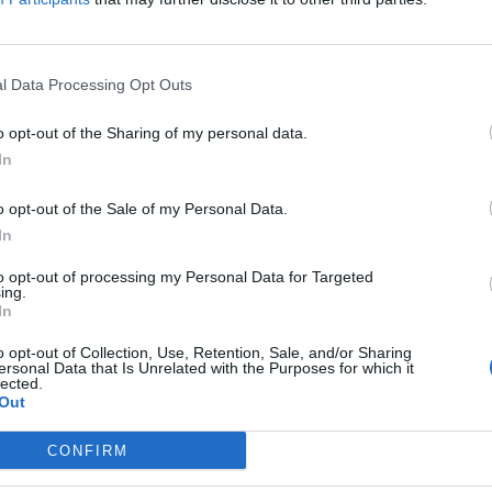
: sabato scorso c’era stata infatti una
al Pincio che ha coinvolto decine se non
 giovani. Tre minorenni risultano indagati e
rtecipanti sarebbero stati identificati.
l Data Processing Opt Outs
sa, in misura più contenuta, si era
ei giorni scorsi all’interno di una stazione
o opt-out of the Sharing of my personal data.
ntro.
In
o opt-out of the Sale of my Personal Data.
In
to opt-out of processing my Personal Data for Targeted
ing.
In
Mega rissa tra ragazzini,
follia in piazza del
o opt-out of Collection, Use, Retention, Sale, and/or Sharing
Popolo: il video da brividi
ersonal Data that Is Unrelated with the Purposes for which it
lected.
con la polizia in tenuta
Out
antisommossa
CONFIRM