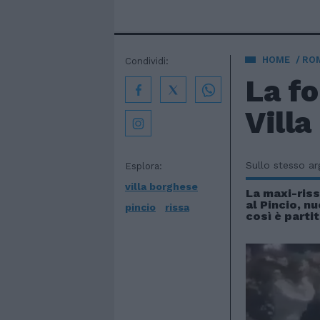
HOME
ROM
Condividi:
La fo
Villa
Sullo stesso a
Esplora:
villa borghese
La maxi-riss
al Pincio, nu
pincio
rissa
così è parti