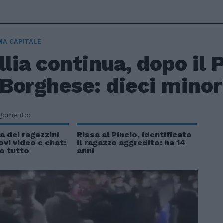
A CAPITALE
llia continua, dopo il P
 Borghese: dieci minor
rgomento:
a dei ragazzini
Rissa al Pincio, identificato
ovi video e chat:
il ragazzo aggredito: ha 14
to tutto
anni