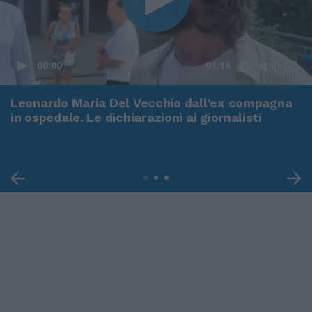
00:00
01:16
Leonardo Maria Del Vecchio dall'ex compagna
in ospedale. Le dichiarazioni ai giornalisti