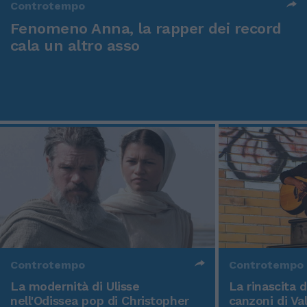
Controtempo
Fenomeno Anna, la rapper dei record
cala un altro asso
Controtempo
Controtempo
La modernità di Ulisse
La rinascita 
nell'Odissea pop di Christopher
canzoni di Va