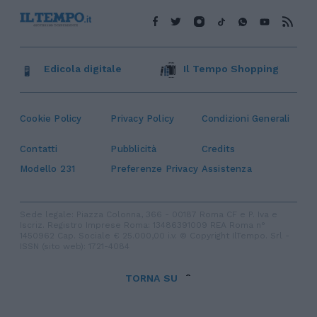
Edicola digitale
Il Tempo Shopping
Cookie Policy
Privacy Policy
Condizioni Generali
Contatti
Pubblicità
Credits
Modello 231
Preferenze Privacy
Assistenza
Sede legale: Piazza Colonna, 366 - 00187 Roma CF e P. Iva e
Iscriz. Registro Imprese Roma: 13486391009 REA Roma n°
1450962 Cap. Sociale € 25.000,00 i.v. © Copyright IlTempo. Srl -
ISSN (sito web): 1721-4084
TORNA SU