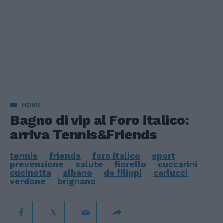
HOME
Bagno di vip al Foro italico:
arriva Tennis&Friends
tennis
friends
foro italico
sport
prevenzione
salute
fiorello
cuccarini
cucinotta
albano
de filippi
carlucci
verdone
brignano