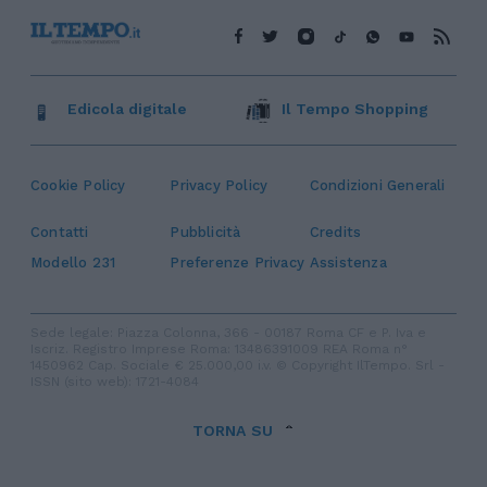
Edicola digitale
Il Tempo Shopping
Cookie Policy
Privacy Policy
Condizioni Generali
Contatti
Pubblicità
Credits
Modello 231
Preferenze Privacy
Assistenza
Sede legale: Piazza Colonna, 366 - 00187 Roma CF e P. Iva e
Iscriz. Registro Imprese Roma: 13486391009 REA Roma n°
1450962 Cap. Sociale € 25.000,00 i.v. © Copyright IlTempo. Srl -
ISSN (sito web): 1721-4084
TORNA SU