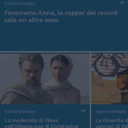
Controtempo
Fenomeno Anna, la rapper dei record
cala un altro asso
Controtempo
Controtempo
La modernità di Ulisse
La rinascita 
nell'Odissea pop di Christopher
canzoni di Va