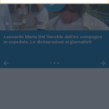
00:00
01:16
Leonardo Maria Del Vecchio dall'ex compagna
in ospedale. Le dichiarazioni ai giornalisti