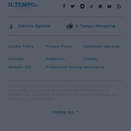
Edicola digitale
Il Tempo Shopping
Cookie Policy
Privacy Policy
Condizioni Generali
Contatti
Pubblicità
Credits
Modello 231
Preferenze Privacy
Assistenza
Sede legale: Piazza Colonna, 366 - 00187 Roma CF e P. Iva e
Iscriz. Registro Imprese Roma: 13486391009 REA Roma n°
1450962 Cap. Sociale € 25.000,00 i.v. © Copyright IlTempo. Srl -
ISSN (sito web): 1721-4084
TORNA SU