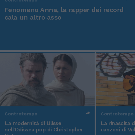
Fenomeno Anna, la rapper dei record
cala un altro asso
Controtempo
Controtempo
La modernità di Ulisse
La rinascita 
nell'Odissea pop di Christopher
canzoni di Va