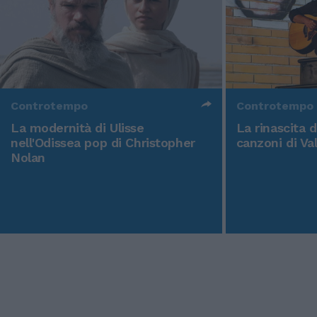
Controtempo
Controtempo
La modernità di Ulisse
La rinascita 
nell'Odissea pop di Christopher
canzoni di Va
Nolan