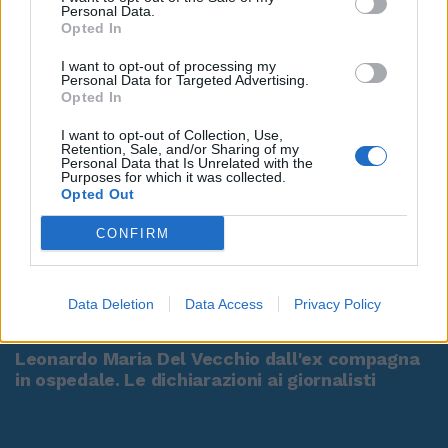
Personal Data.
Opted In
I want to opt-out of processing my
Personal Data for Targeted Advertising.
Opted In
I want to opt-out of Collection, Use,
Retention, Sale, and/or Sharing of my
Personal Data that Is Unrelated with the
Purposes for which it was collected.
Opted Out
CONFIRM
00:00
01:16
Data Deletion
Data Access
Privacy Policy
Leonardo Maria Del Vecchio dall'ex compagna
in ospedale. Le dichiarazioni ai giornalisti