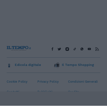
Edicola digitale
Il Tempo Shopping
Cookie Policy
Privacy Policy
Condizioni Generali
Contatti
Pubblicità
Credits
Modello 231
Preferenze Privacy
Assistenza