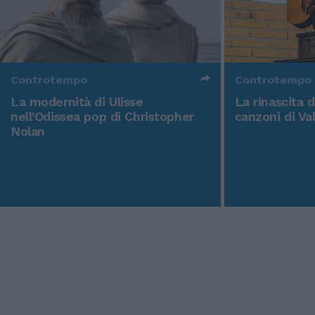
Controtempo
Controtempo
La modernità di Ulisse
La rinascita 
nell'Odissea pop di Christopher
canzoni di Va
Nolan