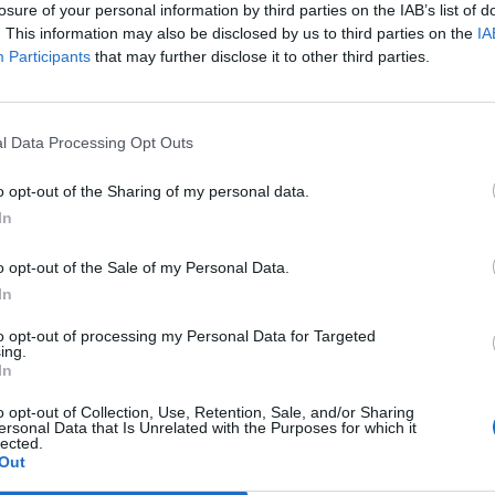
 votato il 36,1% degli aventi diritto. I
losure of your personal information by third parties on the IAB’s list of
ia, dopo l'aggressione ai danni di un
. This information may also be disclosed by us to third parties on the
IA
er cui è stato arrestato Roberto Spada,
Participants
that may further disclose it to other third parties.
otto stretta vigilanza delle forze
Le
per garantire la regolarità della votazione.
da
Rudy Giuliani a Come States?
no ha votato il 36,1% degli aventi diritto: la
Le
l Data Processing Opt Outs
Trump, Meloni e la strategia
a Di Pillo il 5 novembre ha ottenuto il
americana
e preferenze; Picca, sostenuta da FdI,
o opt-out of the Sharing of my personal data.
 Italia al primo turno ha conquistato il
In
consensi.
o opt-out of the Sale of my Personal Data.
In
to opt-out of processing my Personal Data for Targeted
ing.
In
o opt-out of Collection, Use, Retention, Sale, and/or Sharing
ersonal Data that Is Unrelated with the Purposes for which it
lected.
Out