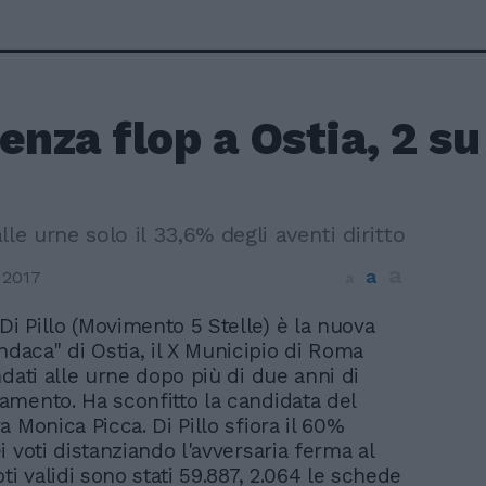
enza flop a Ostia, 2 s
lle urne solo il 33,6% degli aventi diritto
a
a
 2017
a
 Di Pillo (Movimento 5 Stelle) è la nuova
ndaca" di Ostia, il X Municipio di Roma
ndati alle urne dopo più di due anni di
mento. Ha sconfitto la candidata del
 Monica Picca. Di Pillo sfiora il 60%
 voti distanziando l'avversaria ferma al
ti validi sono stati 59.887, 2.064 le schede