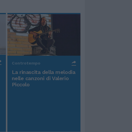
Controtempo
La rinascita della melodia
nelle canzoni di Valerio
Piccolo