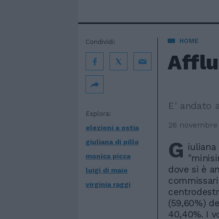
HOME
Condividi:
Afflu
E' andato a
Esplora:
26 novembre
elezioni a ostia
G
giuliana di pillo
iuliana
monica picca
"minisi
dove si è a
luigi di maio
commissaria
virginia raggi
centrodestra
(59,60%) dei
40,40%. I vo