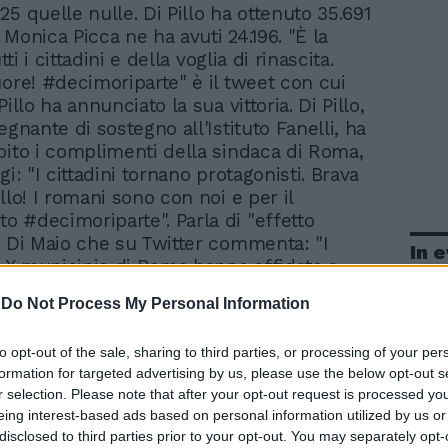
5 quelle nulle. Di Pillo ha ottenuto 35.691
Monica Picca ne ha avuti 24.196. "È la
utti i cittadini e della voglia di rinascita.
uore! #decimoriparte" è il tweet con cui
Pillo ha annunciato la sua vittoria. Di Pillo,
egnante di sostegno all'Istituto Fanelli, ha
bito i complimenti della sindaca di Roma,
gi: "I cittadini tornano protagonisti. Brava
llo! I romani sono con noi e per il
 #decimoriparte". Parla di "effetto
i Di Maio che su Twitter commenta: "I
In 
el X municipio di Roma hanno affidato a
Pillo il governo del loro territorio. In bocca
-
Do Not Process My Personal Information
iana! L'effetto Raggi esiste ed è positivo: a
uiamo a vincere e anche contro la
to opt-out of the sale, sharing to third parties, or processing of your per
i 5 liste del centrodestra». Bassa
formation for targeted advertising by us, please use the below opt-out s
affluenza alle urne che si è fermata al
r selection. Please note that after your opt-out request is processed y
 votato in 62.378. C'è stato un calo di
eing interest-based ads based on personal information utilized by us or
ispetto al primo turno del 5 novembre
disclosed to third parties prior to your opt-out. You may separately opt-