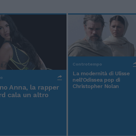
Controtempo
La modernità di Ulisse
po
nell'Odissea pop di
Christopher Nolan
o Anna, la rapper
rd cala un altro