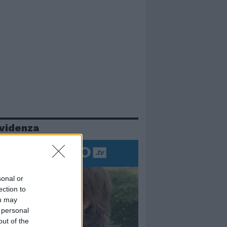
evidenza
sonal or
ection to
ou may
 personal
out of the