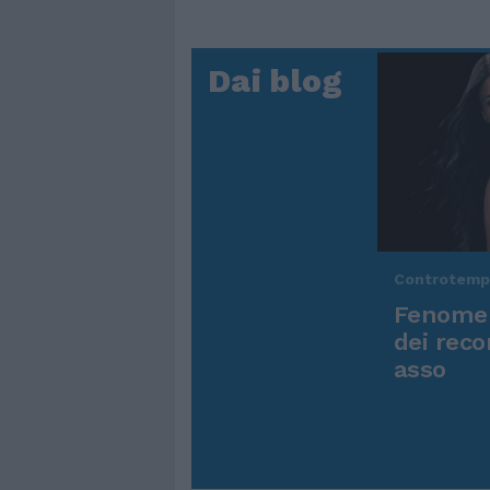
Dai blog
Controtem
Fenomen
dei reco
asso