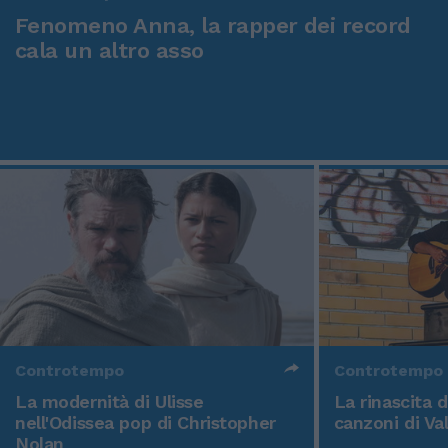
Fenomeno Anna, la rapper dei record
cala un altro asso
Controtempo
Controtempo
La modernità di Ulisse
La rinascita 
nell'Odissea pop di Christopher
canzoni di Va
Nolan