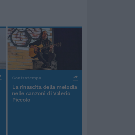
Controtempo
La rinascita della melodia
nelle canzoni di Valerio
Piccolo