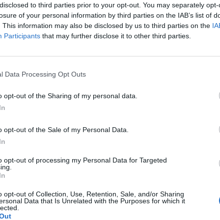
evacuare e in alcuni casi sono state
disclosed to third parties prior to your opt-out. You may separately opt-
alle fiamme. Sul posto stanno operando
losure of your personal information by third parties on the IAB’s list of
 e due autobotti nella parte a nord della
. This information may also be disclosed by us to third parties on the
IA
 Claudia direzione Tolfa. Tre squadre due
Participants
that may further disclose it to other third parties.
una Chilolitrica, mezzo per i grandi
no affrontato a via degli angeli il rogo
Le
a di autodemolizioni dove sono state
da
l Data Processing Opt Outs
Rudy Giuliani a Come States?
rie esplosioni. Tantissimi gli interventi per
Le
Trump, Meloni e la strategia
piccole sterpaglie causa alte temperatura,
o opt-out of the Sharing of my personal data.
americana
 e come sempre poca attenzione a
In
 e pulizia. Contemporaneamente e in atto
endio di autodemolizioni in località San
o opt-out of the Sale of my Personal Data.
no, via degli Oleandri vis Palomba. Per la
In
ornata di incendi si evidenzia la
 disponibilità di tutti i vigili del fuoco sul
to opt-out of processing my Personal Data for Targeted
ing.
derando la non invulnerabilità e le non
In
coltà per le tantissime chiamate di
a sala operativa.
o opt-out of Collection, Use, Retention, Sale, and/or Sharing
ersonal Data that Is Unrelated with the Purposes for which it
lected.
Out