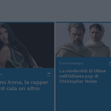
Controtempo
La modernità di Ulisse
po
nell'Odissea pop di
Christopher Nolan
o Anna, la rapper
rd cala un altro