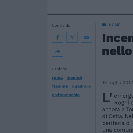
HOME
Condividi:
Incen
nello
Esplora:
roma
incendi
16 luglio 201
fiamme
quadraro
L'
civitavecchia
emergen
Roghi d
ancora a To
di Ostia. Ne
periferia di
una comunit