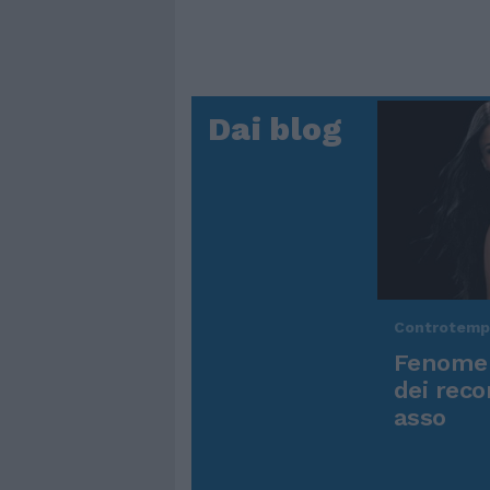
Dai blog
Controtem
Fenomen
dei reco
asso