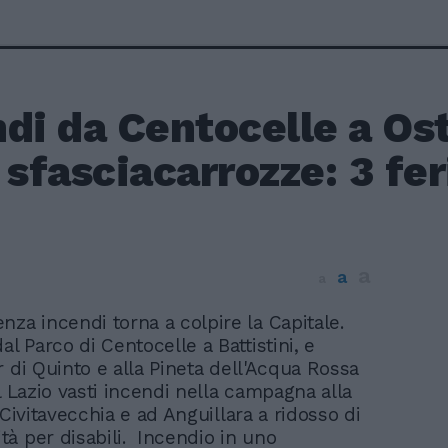
di da Centocelle a Os
 sfasciacarrozze: 3 fer
a
a
7
a
za incendi torna a colpire la Capitale.
al Parco di Centocelle a Battistini, e
r di Quinto e alla Pineta dell'Acqua Rossa
l Lazio vasti incendi nella campagna alla
 Civitavecchia e ad Anguillara a ridosso di
à per disabili. Incendio in uno