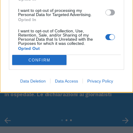
I want to opt-out of processing my
Personal Data for Targeted Advertising.
Opted In
I want to opt-out of Collection, Use,
Retention, Sale, and/or Sharing of my
Personal Data that Is Unrelated with the
Purposes for which it was collected.
Opted Out
CONFIRM
00:00
01:16
Data Deletion
Data Access
Privacy Policy
Leonardo Maria Del Vecchio dall'ex compagna
in ospedale. Le dichiarazioni ai giornalisti