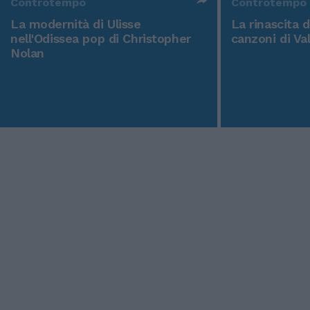
Controtempo
Controtempo
La modernità di Ulisse
La rinascita 
nell'Odissea pop di Christopher
canzoni di Va
Nolan