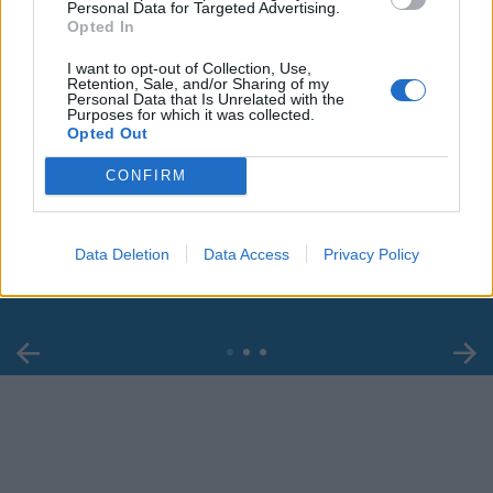
Personal Data for Targeted Advertising.
Opted In
I want to opt-out of Collection, Use,
Retention, Sale, and/or Sharing of my
Personal Data that Is Unrelated with the
Purposes for which it was collected.
Opted Out
00:00
01:16
CONFIRM
Leonardo Maria Del Vecchio dall'ex compagna
in ospedale. Le dichiarazioni ai giornalisti
Data Deletion
Data Access
Privacy Policy