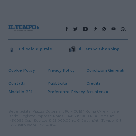
Edicola digitale
Il Tempo Shopping
Cookie Policy
Privacy Policy
Condizioni Generali
Contatti
Pubblicità
Credits
Modello 231
Preferenze Privacy
Assistenza
Sede legale: Piazza Colonna, 366 - 00187 Roma CF e P. Iva e
Iscriz. Registro Imprese Roma: 13486391009 REA Roma n°
1450962 Cap. Sociale € 25.000,00 i.v. © Copyright IlTempo. Srl -
ISSN (sito web): 1721-4084