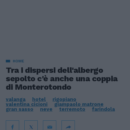
HOME
Tra i dispersi dell'albergo
sepolto c'è anche una coppia
di Monterotondo
valanga
hotel
rigopiano
valentina cicioni
giampaolo matrone
gran sasso
neve
terremoto
farindola