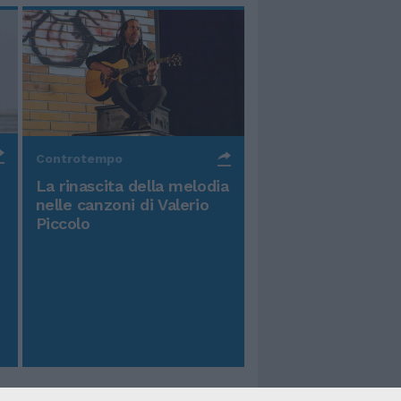
Controtempo
La rinascita della melodia
nelle canzoni di Valerio
Piccolo