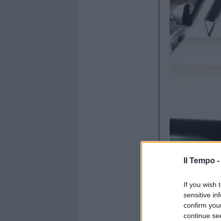
Il Tempo 
If you wish 
sensitive in
confirm you
continue se