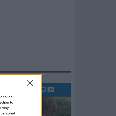
evidenza
sonal or
ection to
ou may
 personal