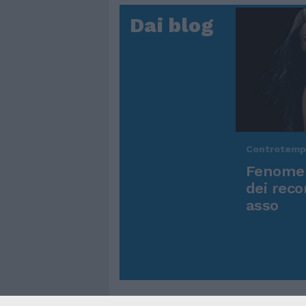
Dai blog
Controtem
Fenomen
dei reco
asso