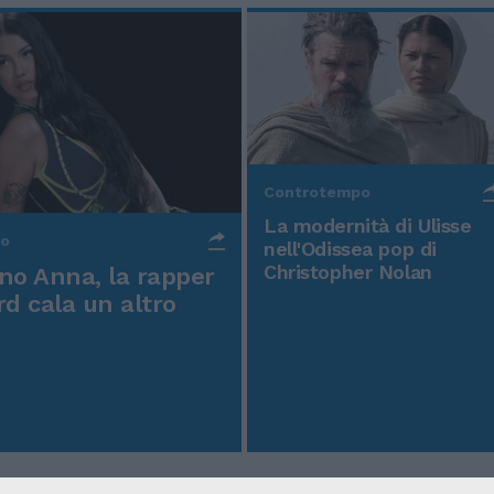
Controtempo
La modernità di Ulisse
po
nell'Odissea pop di
Christopher Nolan
o Anna, la rapper
rd cala un altro