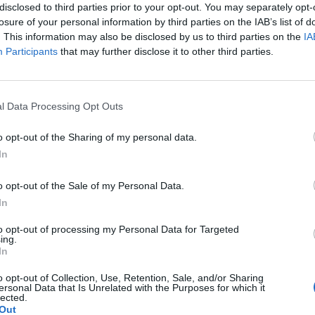
disclosed to third parties prior to your opt-out. You may separately opt-
arabinieri al Trullo. Arrestato un romano
losure of your personal information by third parties on the IAB’s list of
che terrorizzava gli autisti con una
. This information may also be disclosed by us to third parties on the
IA
rca di sangue. Aveva chiamato il 3570
Participants
that may further disclose it to other third parties.
fono pubblico
a
a
Le
13
a
da
l Data Processing Opt Outs
Rudy Giuliani a Come States?
Le
restato dai carabinieri di Villa Bonelli il
Trump, Meloni e la strategia
re seriale dei tassisti che li terrorizzava
o opt-out of the Sharing of my personal data.
americana
inga sporca di sangue in mano. Si tratta di
In
omano, disoccupato e già conosciuto alle
ordine, ritenuto responsabile di almeno tre
o opt-out of the Sale of my Personal Data.
litari dell'Arma gli hanno contestato quelle
In
6, 11 e 13 giugno scorsi, tutte al
ma sono in corso indagini per risalire ad
to opt-out of processing my Personal Data for Targeted
ing.
ltri colpi messi a segno dal 40enne. La
In
 risale alle 9 di sera quando, in via del
reso di mira una tassista di 40 anni; la
o opt-out of Collection, Use, Retention, Sale, and/or Sharing
ersonal Data that Is Unrelated with the Purposes for which it
ssa a segno poco dopo la mezzanotte nei
lected.
Out
i un 37enne sempre in via del Trullo e