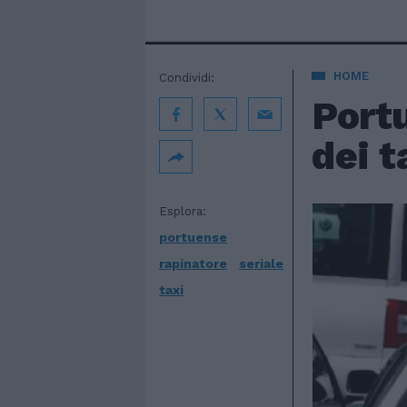
HOME
Condividi:
Portu
dei t
Esplora:
portuense
rapinatore
seriale
taxi