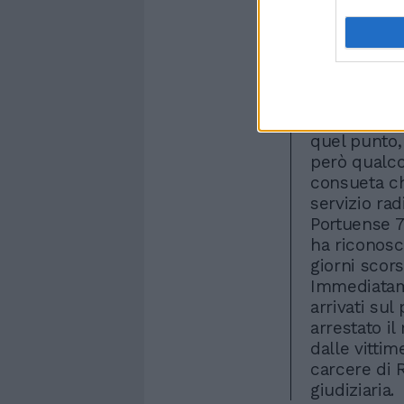
l'ultima ai 
via Portuens
stessa: il r
l'auto arriv
strada cost
con una sir
quel punto, 
però qualco
consueta ch
servizio rad
Portuense 7
ha riconosc
giorni scors
Immediatamen
arrivati sul
arrestato il
dalle vittim
carcere di R
giudiziaria.