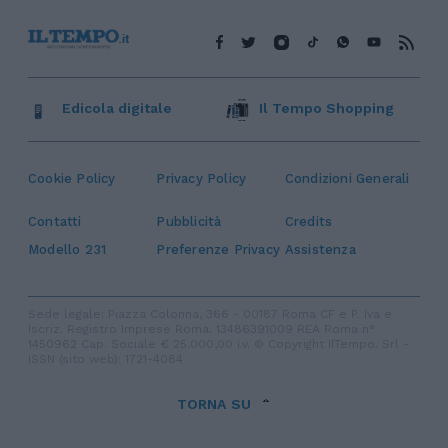
Edicola digitale
Il Tempo Shopping
Cookie Policy
Privacy Policy
Condizioni Generali
Contatti
Pubblicità
Credits
Modello 231
Preferenze Privacy
Assistenza
Sede legale: Piazza Colonna, 366 - 00187 Roma CF e P. Iva e
Iscriz. Registro Imprese Roma: 13486391009 REA Roma n°
1450962 Cap. Sociale € 25.000,00 i.v. © Copyright IlTempo. Srl -
ISSN (sito web): 1721-4084
TORNA SU