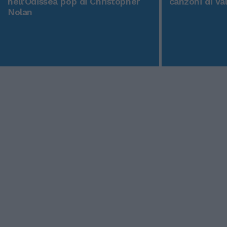
nell'Odissea pop di Christopher
canzoni di Va
Nolan