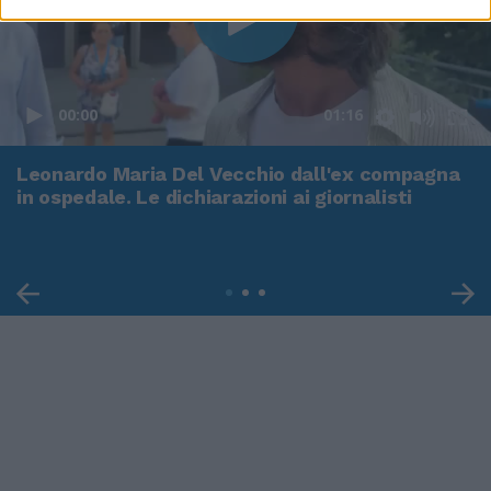
00:00
01:16
Leonardo Maria Del Vecchio dall'ex compagna
in ospedale. Le dichiarazioni ai giornalisti