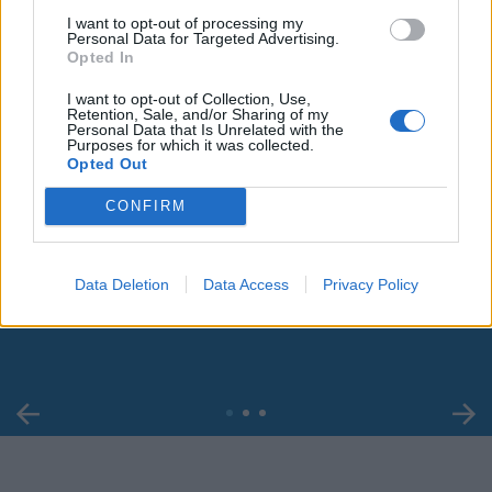
I want to opt-out of processing my
Personal Data for Targeted Advertising.
Opted In
I want to opt-out of Collection, Use,
Retention, Sale, and/or Sharing of my
Personal Data that Is Unrelated with the
Purposes for which it was collected.
Opted Out
CONFIRM
00:00
01:16
Data Deletion
Data Access
Privacy Policy
Leonardo Maria Del Vecchio dall'ex compagna
in ospedale. Le dichiarazioni ai giornalisti