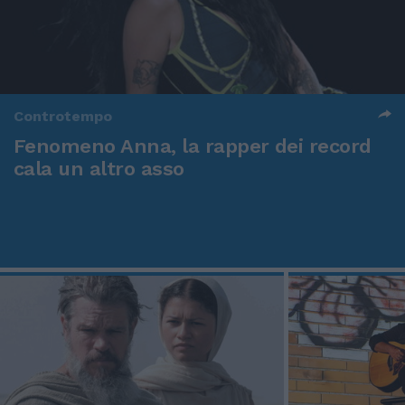
Controtempo
Fenomeno Anna, la rapper dei record
cala un altro asso