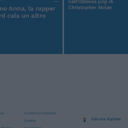
nell'Odissea pop di
Christopher Nolan
o Anna, la rapper
rd cala un altro
icy
Condizioni Generali
Edicola digitale
Credits