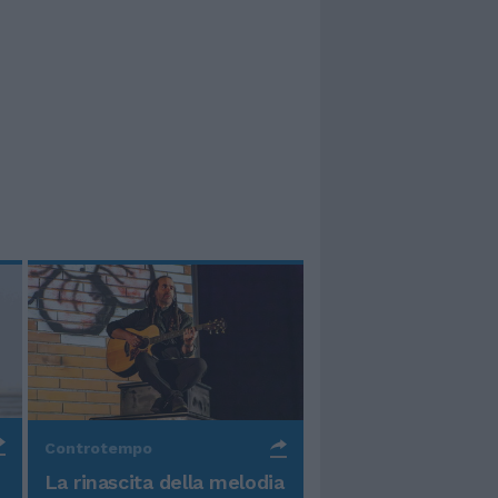
Controtempo
La rinascita della melodia