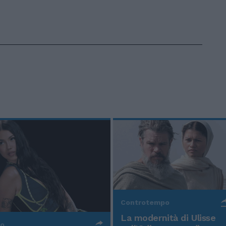
Controtempo
La modernità di Ulisse
po