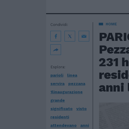
HOME
Condividi:
PARIO
Pezza
231 h
Esplora:
resid
parioli
linea
anni 
servira
pezzana
1linaugurazione
grande
significato
visto
residenti
attendevano
anni