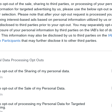
Benvenuti e il direttore Giovanna Anelli.
to opt-out of the sale, sharing to third parties, or processing of your per
A A Palatium menù con tre T tipico,
formation for targeted advertising by us, please use the below opt-out s
r selection. Please note that after your opt-out request is processed y
tradizione 3All'enoteca regionale Palatium
eing interest-based ads based on personal information utilized by us or
ina il Natale si festeggia con 3 T, acronimo
disclosed to third parties prior to your opt-out. You may separately opt-
erritorio, tradizione, che fanno rima con la
losure of your personal information by third parties on the IAB’s list of
ico. L'Enoteca Regionale rivoluziona la
. This information may also be disclosed by us to third parties on the
IA
 due linee di cucina, una per il pranzo ed
Participants
that may further disclose it to other third parties.
cena, con pietanze e proposte
he differenti, a misura di tasca. E
a proposta di sei menu tradizionali da
l Data Processing Opt Outs
 per le feste con un costo massimo di 8
Le
ensale. A pranzo, l'alta cucina di
da
o opt-out of the Sharing of my personal data.
venta low cost. Al piano superiore,
Rudy Giuliani a Come States?
Le
In
Trump, Meloni e la strategia
ropone il menu del pranzo ed un
americana
r il cliente del 20%. Al piano inferiore
o opt-out of the Sale of my Personal Data.
 semplifica con quattro menu fissi:
In
-3-4 ispirati dalla filosofia di enoteca ma
o più contenuto. «L'idea di spalmare
to opt-out of processing my Personal Data for Targeted
tre livelli coniuga la filosofia
ing.
In