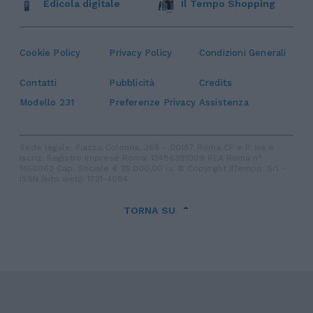
Edicola digitale
Il Tempo Shopping
Cookie Policy
Privacy Policy
Condizioni Generali
Contatti
Pubblicità
Credits
Modello 231
Preferenze Privacy
Assistenza
Sede legale: Piazza Colonna, 366 - 00187 Roma CF e P. Iva e
Iscriz. Registro Imprese Roma: 13486391009 REA Roma n°
1450962 Cap. Sociale € 25.000,00 i.v. © Copyright IlTempo. Srl -
ISSN (sito web): 1721-4084
TORNA SU