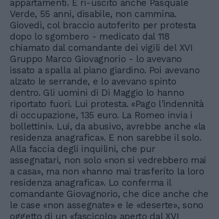
appartamenti. È ri-uscito anche Pasquale
Verde, 55 anni, disabile, non cammina.
Giovedì, col braccio autoferito per protesta
dopo lo sgombero - medicato dal 118
chiamato dal comandante dei vigili del XVI
Gruppo Marco Giovagnorio - lo avevano
issato a spalla al piano giardino. Poi avevano
alzato le serrande, e lo avevano spinto
dentro. Gli uomini di Di Maggio lo hanno
riportato fuori. Lui protesta. «Pago l'indennità
di occupazione, 135 euro. La Romeo invia i
bollettini». Lui, da abusivo, avrebbe anche «la
residenza anagrafica». E non sarebbe il solo.
Alla faccia degli inquilini, che pur
assegnatari, non solo «non si vedrebbero mai
a casa», ma non «hanno mai trasferito la loro
residenza anagrafica». Lo conferma il
comandante Giovagnorio, che dice anche che
le case «non assegnate» e le «deserte», sono
oggetto di un «fascicolo» aperto dal XVI