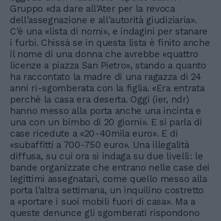
Gruppo «da dare all'Ater per la revoca
dell'assegnazione e all'autorità giudiziaria».
C'è una «lista di nomi», e indagini per stanare
i furbi. Chissà se in questa lista è finito anche
il nome di una donna che avrebbe «quattro
licenze a piazza San Pietro», stando a quanto
ha raccontato la madre di una ragazza di 24
anni ri-sgomberata con la figlia. «Era entrata
perché la casa era deserta. Oggi (ier, ndr)
hanno messo alla porta anche una incinta e
una con un bimbo di 20 giorni». E si parla di
case ricedute a «20-40mila euro». E di
«subaffitti a 700-750 euro». Una illegalità
diffusa, su cui ora si indaga su due livelli: le
bande organizzate che entrano nelle case dei
legittimi assegnatari, come quello messo alla
porta l'altra settimana, un inquilino costretto
a «portare i suoi mobili fuori di casa». Ma a
queste denunce gli sgomberati rispondono