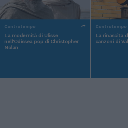
Controtempo
Controtempo
La modernità di Ulisse
La rinascita 
nell'Odissea pop di Christopher
canzoni di Va
Nolan