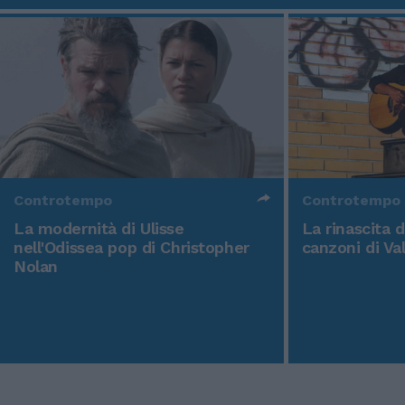
Controtempo
Controtempo
La modernità di Ulisse
La rinascita 
nell'Odissea pop di Christopher
canzoni di Va
Nolan