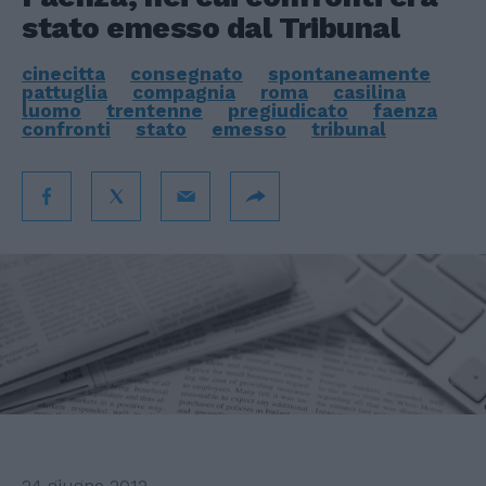
stato emesso dal Tribunal
cinecitta
consegnato
spontaneamente
pattuglia
compagnia
roma
casilina
luomo
trentenne
pregiudicato
faenza
confronti
stato
emesso
tribunal
24 giugno 2012