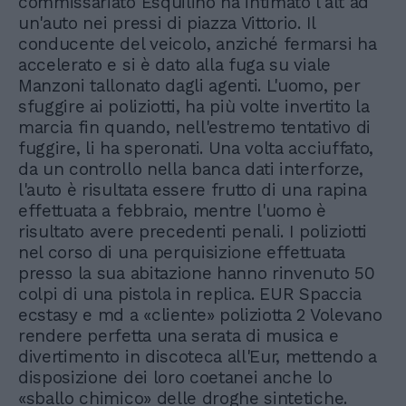
commissariato Esquilino ha intimato l'alt ad
un'auto nei pressi di piazza Vittorio. Il
conducente del veicolo, anziché fermarsi ha
accelerato e si è dato alla fuga su viale
Manzoni tallonato dagli agenti. L'uomo, per
sfuggire ai poliziotti, ha più volte invertito la
marcia fin quando, nell'estremo tentativo di
fuggire, li ha speronati. Una volta acciuffato,
da un controllo nella banca dati interforze,
l'auto è risultata essere frutto di una rapina
effettuata a febbraio, mentre l'uomo è
risultato avere precedenti penali. I poliziotti
nel corso di una perquisizione effettuata
presso la sua abitazione hanno rinvenuto 50
colpi di una pistola in replica. EUR Spaccia
ecstasy e md a «cliente» poliziotta 2 Volevano
rendere perfetta una serata di musica e
divertimento in discoteca all'Eur, mettendo a
disposizione dei loro coetanei anche lo
«sballo chimico» delle droghe sintetiche.