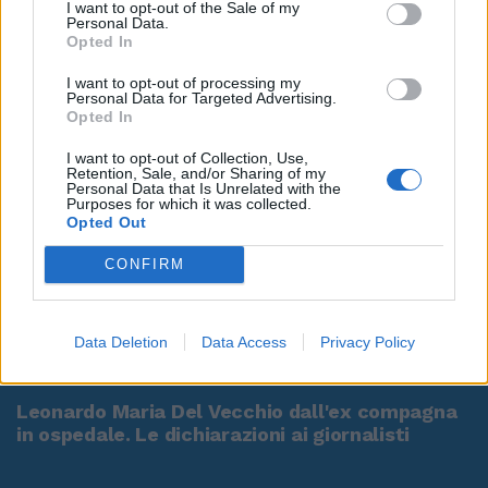
I want to opt-out of the Sale of my
Personal Data.
Opted In
I want to opt-out of processing my
Personal Data for Targeted Advertising.
Opted In
I want to opt-out of Collection, Use,
Retention, Sale, and/or Sharing of my
Personal Data that Is Unrelated with the
Purposes for which it was collected.
Opted Out
CONFIRM
Data Deletion
Data Access
Privacy Policy
00:00
01:16
Leonardo Maria Del Vecchio dall'ex compagna
in ospedale. Le dichiarazioni ai giornalisti