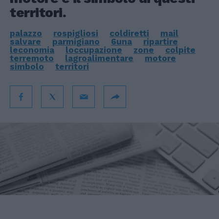
territori.
palazzo
rospigliosi
coldiretti
mail
salvare
parmigiano
6una
ripartire
leconomia
loccupazione
zone
colpite
terremoto
lagroalimentare
motore
simbolo
territori