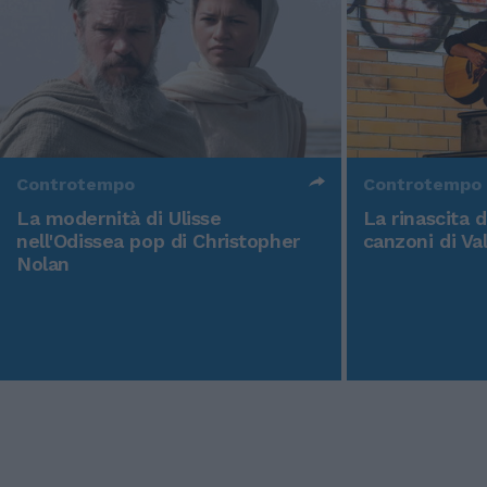
Controtempo
Controtempo
La modernità di Ulisse
La rinascita 
nell'Odissea pop di Christopher
canzoni di Va
Nolan