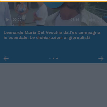
00:00
01:16
Leonardo Maria Del Vecchio dall'ex compagna
in ospedale. Le dichiarazioni ai giornalisti