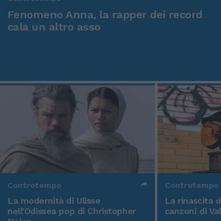
Fenomeno Anna, la rapper dei record
cala un altro asso
Controtempo
Controtempo
La modernità di Ulisse
La rinascita 
nell'Odissea pop di Christopher
canzoni di Va