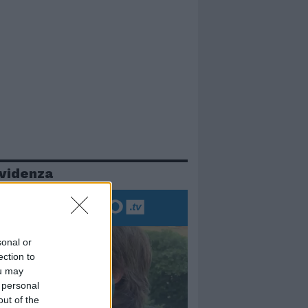
evidenza
sonal or
ection to
ou may
 personal
out of the