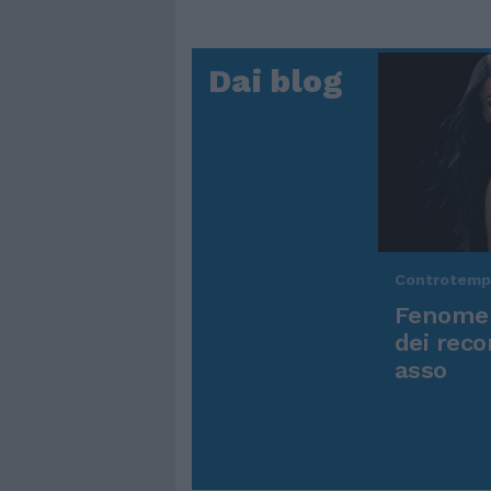
Dai blog
Controtem
Fenomen
dei reco
asso