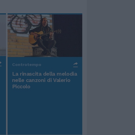
Controtempo
La rinascita della melodia
nelle canzoni di Valerio
Piccolo