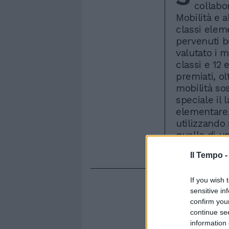
collabo
Mobilità e 
classi elem
pervenuti b
valutato i mi
classi e 12 e
premiati, ol
mobilità so
speciale il
elementare,
utilizzando 
quello di u
bus con car
Il Tempo 
If you wish 
sensitive in
confirm you
continue se
information 