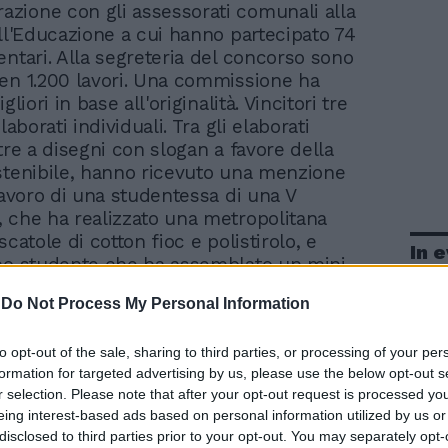
razione con gli assessorati comunali alla
all'Educazione a cui hanno partecipato 74
entari. Alla segreteria del concorso sono
en 1.200 lavori. Una commissione ha
gliori in base all'originalità. Vincitori tre
laborati individuali. Tra gli elaborati
tre a disegni con slogan a favore della
stenibile, hanno ricevuto una menzione
 lavoro di una studentessa di una V
 che ha realizzato una metropolitana
scatole di cotton fioc e polistirolo, e
In 
no studente che ha assemblato un mini-
toncino e carta igienica.
-
Do Not Process My Personal Information
to opt-out of the sale, sharing to third parties, or processing of your per
formation for targeted advertising by us, please use the below opt-out s
r selection. Please note that after your opt-out request is processed y
eing interest-based ads based on personal information utilized by us or
disclosed to third parties prior to your opt-out. You may separately opt-