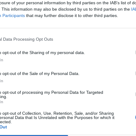
losure of your personal information by third parties on the IAB’s list of
. This information may also be disclosed by us to third parties on the
IA
Participants
that may further disclose it to other third parties.
Le
da
Rudy Giuliani a Come States?
Le
l Data Processing Opt Outs
Trump, Meloni e la strategia
americana
o opt-out of the Sharing of my personal data.
In
o opt-out of the Sale of my Personal Data.
In
to opt-out of processing my Personal Data for Targeted
ing.
In
o opt-out of Collection, Use, Retention, Sale, and/or Sharing
ersonal Data that Is Unrelated with the Purposes for which it
lected.
Out