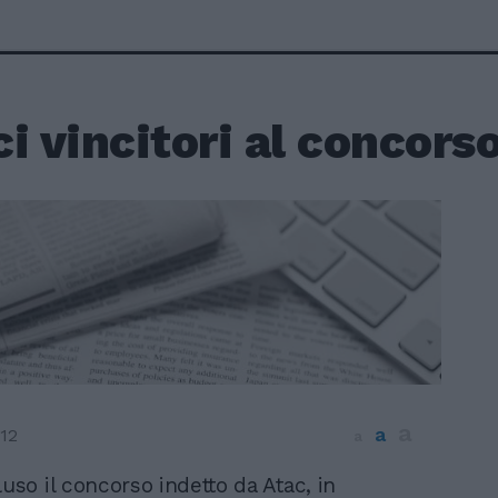
i vincitori al concors
a
a
12
a
luso il concorso indetto da Atac, in