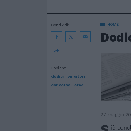
HOME
Condividi:
Dodic
Esplora:
dodici
vincitori
concorso
atac
27 maggio 20
S
iè conc