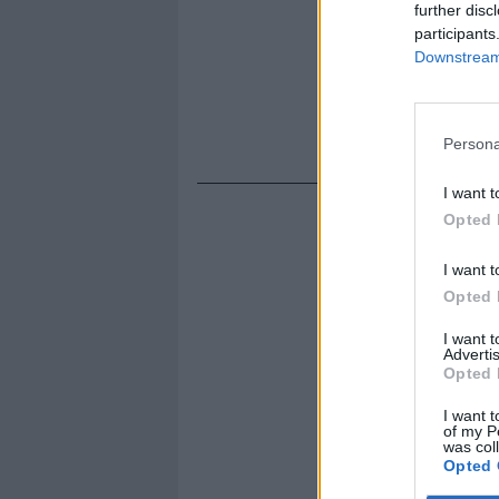
further disc
participants
Downstream 
Persona
I want t
Opted 
I want t
Opted 
I want 
Advertis
Opted 
I want t
of my P
was col
Opted 