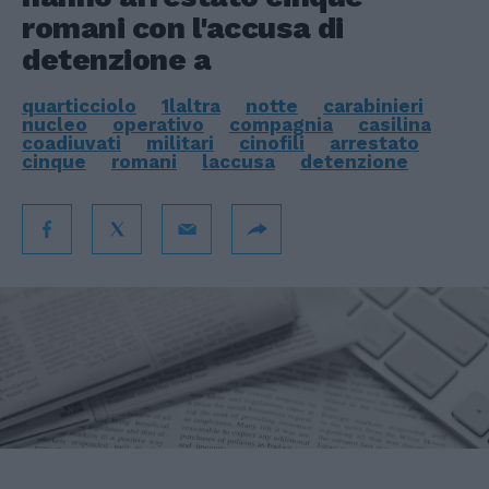
romani con l'accusa di
detenzione a
quarticciolo
1laltra
notte
carabinieri
nucleo
operativo
compagnia
casilina
coadiuvati
militari
cinofili
arrestato
cinque
romani
laccusa
detenzione