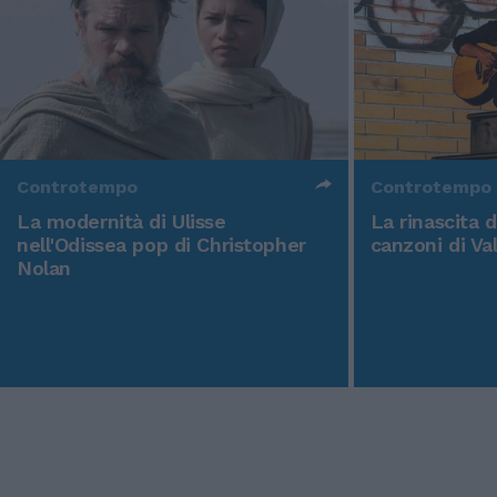
Controtempo
Controtempo
La modernità di Ulisse
La rinascita 
nell'Odissea pop di Christopher
canzoni di Va
Nolan