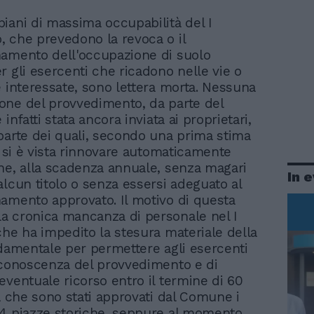
piani di massima occupabilità del I
, che prevedono la revoca o il
amento dell'occupazione di suolo
r gli esercenti che ricadono nelle vie o
e interessate, sono lettera morta. Nessuna
ne del provvedimento, da parte del
 infatti stata ancora inviata ai proprietari,
parte dei quali, secondo una prima stima
i, si è vista rinnovare automaticamente
ne, alla scadenza annuale, senza magari
In 
alcun titolo o senza essersi adeguato al
amento approvato. Il motivo di questa
 cronica mancanza di personale nel I
che ha impedito la stesura materiale della
ndamentale per permettere agli esercenti
 conoscenza del provvedimento e di
eventuale ricorso entro il termine di 60
ra che sono stati approvati dal Comune i
4 piazze storiche, seppure al momento