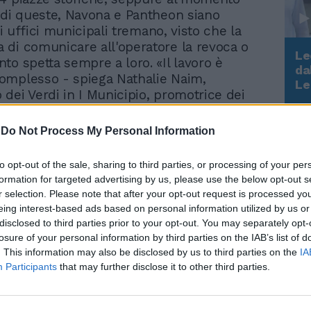
 di queste, Navona e Pantheon siano
gli uffici municipali tremano, visto che la
di comunicare all'operatore la revoca o
Le
to spetta sempre a loro. «Il lavoro è
da
omplesso - spiega Nathalie Naim,
Rudy Giuliani a Come States?
Le
dei Verdi in I Municipio, promotrice dei
Trump, Meloni e la strategia
americana
è iniziato solo un mese fa nonostante i
del Municipio risalgano a gennaio 2011.
-
Do Not Process My Personal Information
, anche grazie all'intervento del
Corsetti, ci sono due persone dedicate a
to opt-out of the sale, sharing to third parties, or processing of your per
ito, che sono state prelevate dall'ufficio
formation for targeted advertising by us, please use the below opt-out s
ggi rimasto sguarnito». Si tratta di
r selection. Please note that after your opt-out request is processed y
 con estrema precisione la situazione delle
eing interest-based ads based on personal information utilized by us or
re sulle vie e piazze in questione
disclosed to third parties prior to your opt-out. You may separately opt-
tutti i fascicoli cartacei, «tenendo conto
losure of your personal information by third parties on the IAB’s list of
. This information may also be disclosed by us to third parties on the
IA
potrebbero non essere aggiornati», dice
Participants
that may further disclose it to other third parties.
aim. I Pmo del Municipio, in media,
4 osp per via mentre a piazza Navona,
, di osp ce ne sono 25. Poi queste