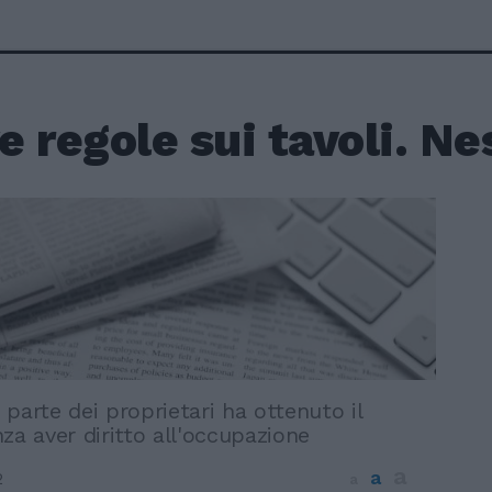
 regole sui tavoli. Ne
parte dei proprietari ha ottenuto il
za aver diritto all'occupazione
a
a
2
a