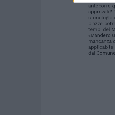
anteporre qu
approvati? 
cronologico
piazze potre
tempi del M
«Manderò un
mancanza di
applicabile
dal Comune