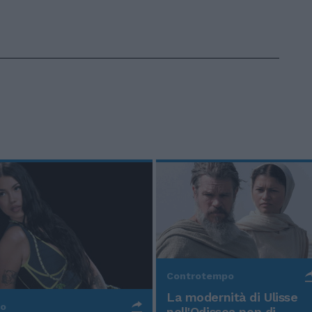
Controtempo
La modernità di Ulisse
po
nell'Odissea pop di