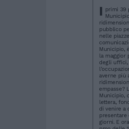
I
primi 39 
Municipio
ridimension
pubblico pe
nelle piazz
comunicazio
Municipio, è
la maggior 
degli uffic
l'occupazio
averne più 
ridimension
empasse? La
Municipio, 
lettera, fo
di venire a
presentare 
giorni. E o
pmo delle 1