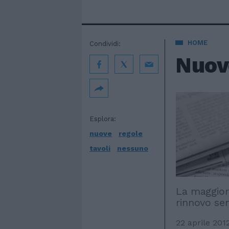
HOME
Condividi:
Nuove
Esplora:
nuove
regole
tavoli
nessuno
La maggior 
rinnovo sen
22 aprile 201