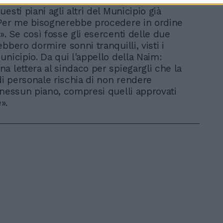
esti piani agli altri del Municipio già
Per me bisognerebbe procedere in ordine
». Se così fosse gli esercenti delle due
bbero dormire sonni tranquilli, visti i
unicipio. Da qui l'appello della Naim:
a lettera al sindaco per spiegargli che la
 personale rischia di non rendere
 nessun piano, compresi quelli approvati
».