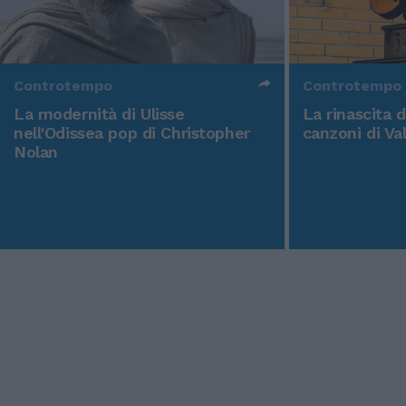
Controtempo
Controtempo
La modernità di Ulisse
La rinascita 
nell'Odissea pop di Christopher
canzoni di Va
Nolan