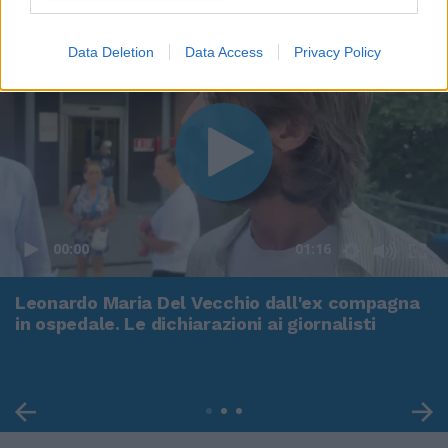
Data Deletion
Data Access
Privacy Policy
00:00
01:16
Leonardo Maria Del Vecchio dall'ex compagna
in ospedale. Le dichiarazioni ai giornalisti